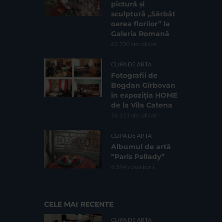
pictură și
sculptură „Sărbăt
oarea florilor” la
Galeria Romană
62.730 vizualizari
CLIPA DE ARTA
Fotografii de
Bogdan Gîrbovan
în expoziția HOME
de la Vila Catena
16.211 vizualizari
CLIPA DE ARTA
Albumul de artă
“Paris Pallady”
6.594 vizualizari
CELE MAI RECENTE
CLIPA DE ARTA