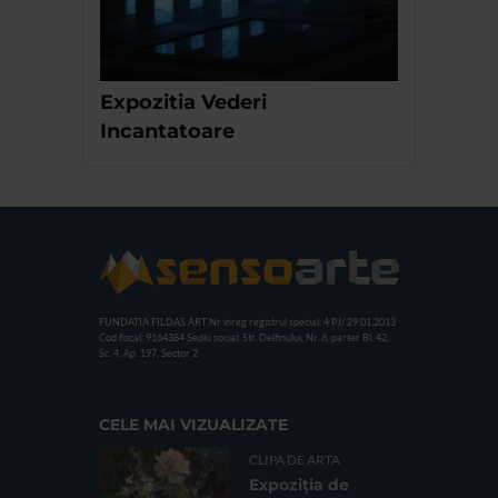
Expozitia Vederi
Incantatoare
FUNDATIA FILDAS ART
Nr inreg registrul special: 4 PJ/ 29.01.2013
Cod fiscal: 9164384
Sediu social: Str. Delfinului, Nr. 6, parter Bl. 42,
Sc. 4, Ap. 197, Sector 2
CELE MAI VIZUALIZATE
CLIPA DE ARTA
Expoziția de