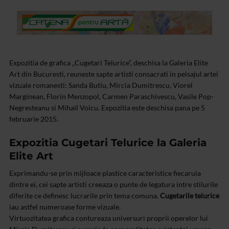
Expozitia de grafica „Cugetari Telurice”, deschisa la Galeria Elite
Art din Bucuresti, reuneste sapte artisti consacrati in peisajul artei
vizuale romanesti: Sanda Butiu, Mircia Dumitrescu, Viorel
Marginean, Florin Menzopol, Carmen Paraschivescu, Vasile Pop-
Negresteanu si Mihail Voicu. Expozitia este deschisa pana pe 5
februarie 2015.
Expozitia Cugetari Telurice la Galeria
Elite Art
Exprimandu-se prin mijloace plastice caracteristice fiecaruia
dintre ei, cei sapte artisti creeaza o punte de legatura intre stilurile
diferite ce definesc lucrarile prin tema comuna.
Cugetarile telurice
iau astfel numeroase forme vizuale.
Virtuozitatea grafica contureaza universuri proprii operelor lui