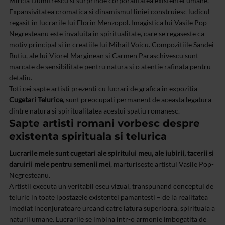
Mircia Dumitrescu si surprinde corporalitatea existentei umane.
Expansivitatea cromatica si dinamismul liniei construiesc ludicul
regasit in lucrarile lui Florin Menzopol. Imagistica lui Vasile Pop-
Negresteanu este invaluita in spiritualitate, care se regaseste ca
motiv principal si in creatiile lui Mihail Voicu. Compozitiile Sandei
Butiu, ale lui Viorel Marginean si Carmen Paraschivescu sunt
marcate de sensibilitate pentru natura si o atentie rafinata pentru
detaliu.
Toti cei sapte artisti prezenti cu lucrari de grafica in expozitia
Cugetari Telurice
, sunt preocupati permanent de aceasta legatura
dintre natura si spiritualitatea acestui spatiu romanesc.
Sapte artisti romani vorbesc despre
existenta spirituala si telurica
Lucrarile mele sunt cugetari ale spiritului meu, ale iubirii, tacerii si
daruirii mele pentru semenii mei
, marturiseste artistul Vasile Pop-
Negresteanu.
Artistii executa un veritabil eseu vizual, transpunand conceptul de
teluric in toate ipostazele existentei pamantesti – de la realitatea
imediat inconjuratoare urcand catre latura superioara, spirituala a
naturii umane. Lucrarile se imbina intr-o armonie imbogatita de