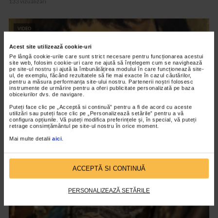
133 vizualizari
VIDEO
Acest site utilizează cookie-uri
Pe lângă cookie-urile care sunt strict necesare pentru funcționarea acestui
site web, folosim cookie-uri care ne ajută să înțelegem cum se navighează
pe site-ul nostru și ajută la îmbunătățirea modului în care funcționează site-
ul, de exemplu, făcând rezultatele să fie mai exacte în cazul căutărilor,
pentru a măsura performanța site-ului nostru. Partenerii noștri folosesc
instrumente de urmărire pentru a oferi publicitate personalizată pe baza
obiceiurilor dvs. de navigare.
Puteți face clic pe „Acceptă si continuă” pentru a fi de acord cu aceste
utilizări sau puteți face clic pe „Personalizează setările” pentru a vă
configura opțiunile. Vă puteți modifica preferințele și, în special, vă puteți
retrage consimțământul pe site-ul nostru în orice moment.
Mai multe detalii
aici
.
CLIPA DE ARTA
Nicolae Tonitza – Pictor al copiilor
150 vizualizari
ACCEPTĂ SI CONTINUĂ
PERSONALIZEAZĂ SETĂRILE
VIDEO