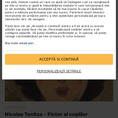
site web, folosim cookie-uri care ne ajută să înțelegem cum se navighează
pe site-ul nostru și ajută la îmbunătățirea modului în care funcționează site-
ul, de exemplu, făcând rezultatele să fie mai exacte în cazul căutărilor,
CLIPA DE ARTA
pentru a măsura performanța site-ului nostru. Partenerii noștri folosesc
instrumente de urmărire pentru a oferi publicitate personalizată pe baza
ARTS and ARTISTS. Floriama Cândea –
obiceiurilor dvs. de navigare.
„Invisible Garden #2”
Puteți face clic pe „Acceptă si continuă” pentru a fi de acord cu aceste
utilizări sau puteți face clic pe „Personalizează setările” pentru a vă
145 vizualizari
configura opțiunile. Vă puteți modifica preferințele și, în special, vă puteți
retrage consimțământul pe site-ul nostru în orice moment.
Mai multe detalii
aici
.
VIDEO
ACCEPTĂ SI CONTINUĂ
PERSONALIZEAZĂ SETĂRILE
CLIPA DE ARTA
Nicolae Tonitza – Pictor al copiilor