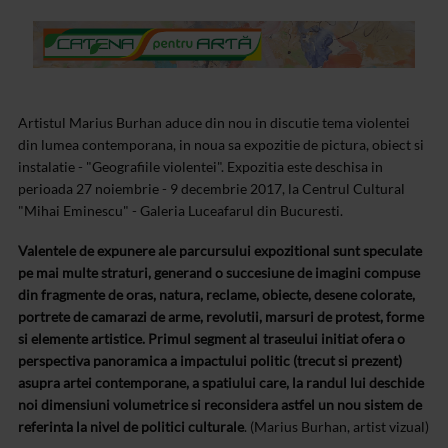
Artistul Marius Burhan aduce din nou in discutie tema violentei
din lumea contemporana, in noua sa expozitie de pictura, obiect si
instalatie - "Geografiile violentei". Expozitia este deschisa in
perioada 27 noiembrie - 9 decembrie 2017, la Centrul Cultural
"Mihai Eminescu" - Galeria Luceafarul din Bucuresti.
Valentele de expunere ale parcursului expozitional sunt speculate
pe mai multe straturi, generand o succesiune de imagini compuse
din fragmente de oras, natura, reclame, obiecte, desene colorate,
portrete de camarazi de arme, revolutii, marsuri de protest, forme
si elemente artistice. Primul segment al traseului initiat ofera o
perspectiva panoramica a impactului politic (trecut si prezent)
asupra artei contemporane, a spatiului care, la randul lui deschide
noi dimensiuni volumetrice si reconsidera astfel un nou sistem de
referinta la nivel de politici culturale
. (Marius Burhan, artist vizual)