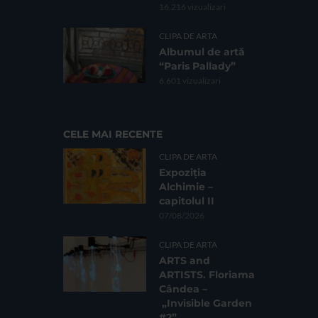
16.216 vizualizari
CLIPA DE ARTA
Albumul de artă
“Paris Pallady”
6.601 vizualizari
CELE MAI RECENTE
CLIPA DE ARTA
Expoziția
Alchimie –
capitolul II
07/08/2026
CLIPA DE ARTA
ARTS and
ARTISTS. Floriama
Cândea –
„Invisible Garden
#2”