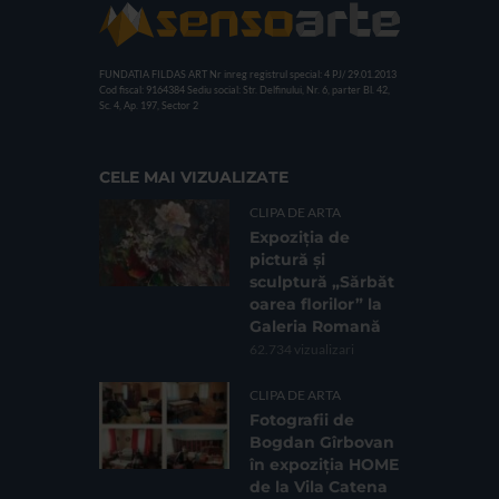
FUNDATIA FILDAS ART
Nr inreg registrul special: 4 PJ/ 29.01.2013
Cod fiscal: 9164384
Sediu social: Str. Delfinului, Nr. 6, parter Bl. 42,
Sc. 4, Ap. 197, Sector 2
CELE MAI VIZUALIZATE
CLIPA DE ARTA
Expoziția de
pictură și
sculptură „Sărbăt
oarea florilor” la
Galeria Romană
62.734 vizualizari
CLIPA DE ARTA
Fotografii de
Bogdan Gîrbovan
în expoziția HOME
de la Vila Catena