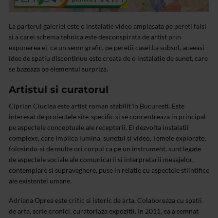
La parterul galeriei este o instalatie video amplasata pe pereti falsi
si a carei schema tehnica este desconspirata de artist prin
expunerea ei, ca un semn grafic, pe peretii casei.
La subsol, aceeasi
idee de spatiu discontinuu este creata de o instalatie de sunet, care
se bazeaza pe elementul surpriza.
Artistul si curatorul
Ciprian Ciuclea este artist roman stabilit în Bucuresti. Este
interesat de proiectele site-specific si se concentreaza in principal
pe aspectele conceptuale ale receptarii. El dezvolta instalatii
complexe, care implica lumina, sunetul si video. Temele explorate,
folosindu-si de multe ori corpul ca pe un instrument, sunt legate
de aspectele sociale ale comunicarii si interpretarii mesajelor,
contemplare si supraveghere, puse in relatie cu aspectele stiintifice
ale existentei umane.
Adriana Oprea este critic si istoric de arta. Colaboreaza cu spatii
de arta, scrie cronici, curatoriaza expozitii. In 2011, ea a semnat