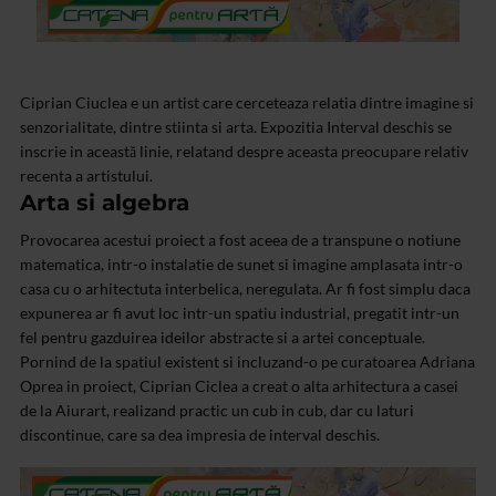
Ciprian Ciuclea e un artist care cerceteaza relatia dintre imagine si
senzorialitate, dintre stiinta si arta. Expozitia Interval deschis se
inscrie in această linie, relatand despre aceasta preocupare relativ
recenta a artistului.
Arta si algebra
Provocarea acestui proiect a fost aceea de a transpune o notiune
matematica, intr-o instalatie de sunet si imagine amplasata intr-o
casa cu o arhitectuta interbelica, neregulata. Ar fi fost simplu daca
expunerea ar fi avut loc intr-un spatiu industrial, pregatit intr-un
fel pentru gazduirea ideilor abstracte si a artei conceptuale.
Pornind de la spatiul existent si incluzand-o pe curatoarea Adriana
Oprea in proiect, Ciprian Ciclea a creat o alta arhitectura a casei
de la Aiurart, realizand practic un cub in cub, dar cu laturi
discontinue, care sa dea impresia de interval deschis.