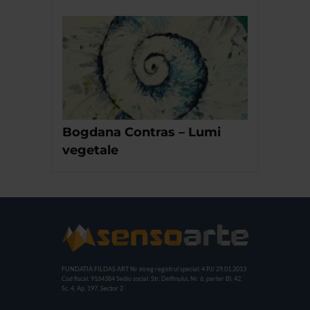
Bogdana Contras – Lumi
vegetale
FUNDATIA FILDAS ART
Nr inreg registrul special: 4 PJ/ 29.01.2013
Cod fiscal: 9164384
Sediu social: Str. Delfinului, Nr. 6, parter Bl. 42,
Sc. 4, Ap. 197, Sector 2