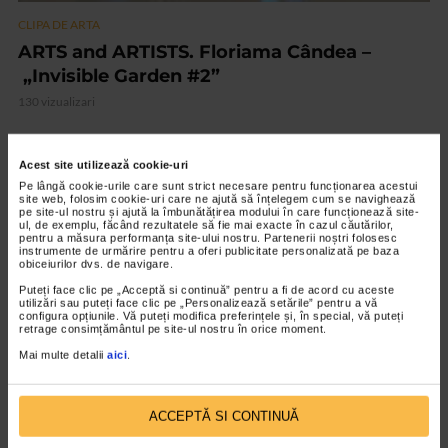
CLIPA DE ARTA
ARTS and ARTISTS. Floriama Cândea –
„Invisible Garden #2”
130 vizualizari
VIDEO
Acest site utilizează cookie-uri
Pe lângă cookie-urile care sunt strict necesare pentru funcționarea acestui
site web, folosim cookie-uri care ne ajută să înțelegem cum se navighează
pe site-ul nostru și ajută la îmbunătățirea modului în care funcționează site-
ul, de exemplu, făcând rezultatele să fie mai exacte în cazul căutărilor,
pentru a măsura performanța site-ului nostru. Partenerii noștri folosesc
instrumente de urmărire pentru a oferi publicitate personalizată pe baza
obiceiurilor dvs. de navigare.
Puteți face clic pe „Acceptă si continuă” pentru a fi de acord cu aceste
utilizări sau puteți face clic pe „Personalizează setările” pentru a vă
configura opțiunile. Vă puteți modifica preferințele și, în special, vă puteți
retrage consimțământul pe site-ul nostru în orice moment.
Mai multe detalii
aici
.
CLIPA DE ARTA
Nicolae Tonitza – Pictor al copiilor
ACCEPTĂ SI CONTINUĂ
147 vizualizari