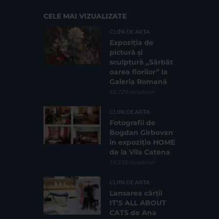
CELE MAI VIZUALIZATE
CLIPA DE ARTA
Expoziția de
pictură și
sculptură „Sărbăt
oarea florilor” la
Galeria Romană
62.729 vizualizari
CLIPA DE ARTA
Fotografii de
Bogdan Gîrbovan
în expoziția HOME
de la Vila Catena
16.210 vizualizari
CLIPA DE ARTA
Lansarea cărții
IT’S ALL ABOUT
CATS de Ana