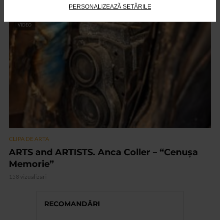
PERSONALIZEAZĂ SETĂRILE
VIDEO
CLIPA DE ARTA
ARTS and ARTISTS. Anca Coller – “Cenușa
Memorie”
158 vizualizari
RECOMANDĂRI