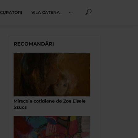
I CURATORI
VILA CATENA
···
RECOMANDĂRI
Miracole cotidiene de Zoe Eisele
Szucs