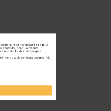
nțelegem cum se navighează pe site-ul
ul căutărilor, pentru a măsura
za obiceiurilor dvs. de navigare.
ile” pentru a vă configura opțiunile. Vă