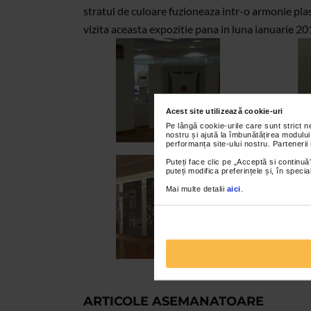
stratul de culoare fuzioneaza intr-o armonie pla
vizita aceasta expozitie pana in luna ianuarie 2
Acest site utilizează cookie-uri
Pe lângă cookie-urile care sunt strict 
nostru și ajută la îmbunătățirea modului
performanța site-ului nostru. Partenerii
Puteți face clic pe „Acceptă si continuă”
puteți modifica preferințele și, în spec
Mai multe detalii
aici
.
ARTICOLE ASEMANATOARE