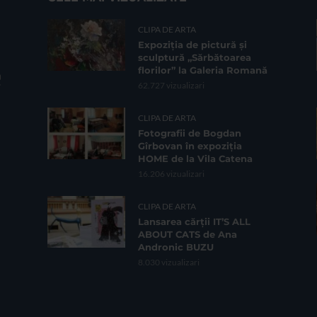
CLIPA DE ARTA
Expoziția de pictură și
sculptură „Sărbătoarea
florilor” la Galeria Romană
62.727 vizualizari
CLIPA DE ARTA
Fotografii de Bogdan
Gîrbovan în expoziția
HOME de la Vila Catena
16.206 vizualizari
CLIPA DE ARTA
Lansarea cărții IT’S ALL
ABOUT CATS de Ana
Andronic BUZU
8.030 vizualizari