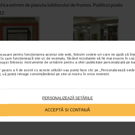
stica extrem de placuta iubitorului de frumos. Publicul poate
012
necesare pentru funcționarea acestui site web, folosim cookie-uri care ne ajută să î
 în care funcționează site-ul, de exemplu, făcând rezultatele să fie mai exacte în caz
 noștri folosesc instrumente de urmărire pentru a oferi publicitate personalizată pe ba
 pentru a fi de acord cu aceste utilizări sau puteți face clic pe „Personalizează setăr
ial, vă puteți retrage consimțământul pe site-ul nostru în orice moment.
PERSONALIZEAZĂ SETĂRILE
ACCEPTĂ SI CONTINUĂ