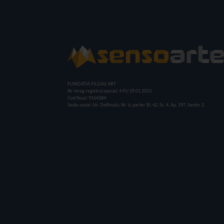
FUNDATIA FILDAS ART
Nr inreg registrul special: 4 PJ/ 29.01.2013
Cod fiscal: 9164384
Sediu social: Str. Delfinului, Nr. 6, parter Bl. 42, Sc. 4, Ap. 197, Sector 2