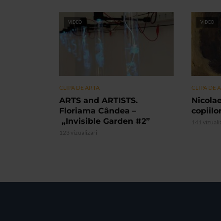
VIDEO
VIDEO
CLIPA DE ARTA
CLIPA DE 
ARTS and ARTISTS.
Nicolae
Floriama Cândea –
copiilo
„Invisible Garden #2”
141 vizuali
123 vizualizari