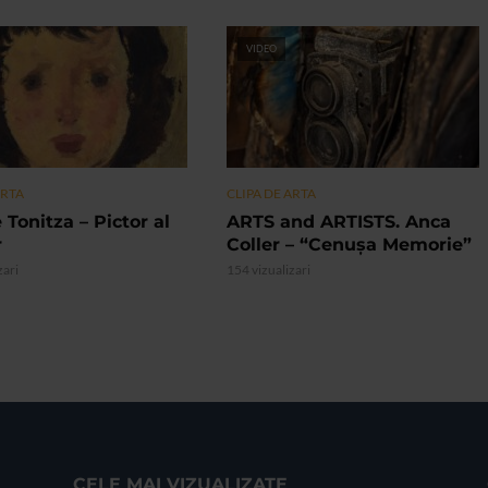
VIDEO
ARTA
CLIPA DE ARTA
 Tonitza – Pictor al
ARTS and ARTISTS. Anca
r
Coller – “Cenușa Memorie”
zari
154 vizualizari
CELE MAI VIZUALIZATE