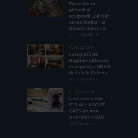
Expoziția de
pictură și
sculptură „Sărbăt
oarea florilor” la
Galeria Romană
62.729 vizualizari
CLIPA DE ARTA
Fotografii de
Bogdan Gîrbovan
în expoziția HOME
de la Vila Catena
16.210 vizualizari
CLIPA DE ARTA
Lansarea cărții
IT’S ALL ABOUT
CATS de Ana
Andronic BUZU
8.033 vizualizari