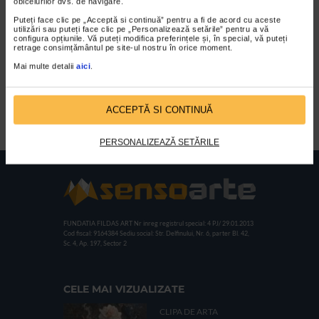
obiceiurilor dvs. de navigare.
Puteți face clic pe „Acceptă si continuă” pentru a fi de acord cu aceste
utilizări sau puteți face clic pe „Personalizează setările” pentru a vă
configura opțiunile. Vă puteți modifica preferințele și, în special, vă puteți
retrage consimțământul pe site-ul nostru în orice moment.
Mai multe detalii
aici
.
Felicia Ionescu
ACCEPTĂ SI CONTINUĂ
PERSONALIZEAZĂ SETĂRILE
FUNDATIA FILDAS ART
Nr inreg registrul special: 4 PJ/ 29.01.2013
Cod fiscal: 9164384
Sediu social: Str. Delfinului, Nr. 6, parter Bl. 42,
Sc. 4, Ap. 197, Sector 2
CELE MAI VIZUALIZATE
CLIPA DE ARTA