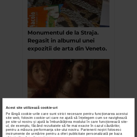
Monumentul de la Straja.
Regasit in albumul unei
expozitii de arta din Veneto.
Acest site utilizează cookie-uri
Patru secole de pictura
Pe lângă cookie-urile care sunt strict necesare pentru funcționarea acestui
franceza IV
site web, folosim cookie-uri care ne ajută să înțelegem cum se navighează
pe site-ul nostru și ajută la îmbunătățirea modului în care funcționează site-
ul, de exemplu, făcând rezultatele să fie mai exacte în cazul căutărilor,
pentru a măsura performanța site-ului nostru. Partenerii noștri folosesc
instrumente de urmărire pentru a oferi publicitate personalizată pe baza