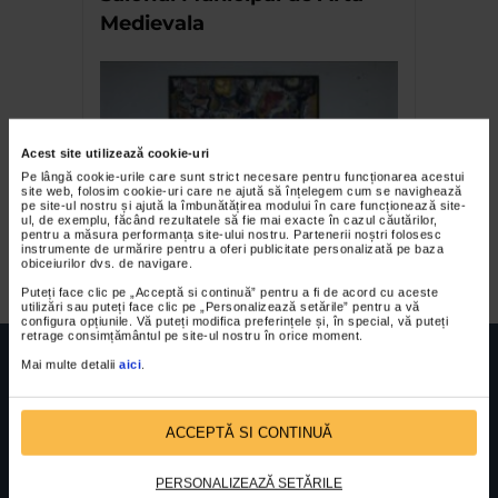
Medievala
Acest site utilizează cookie-uri
Pe lângă cookie-urile care sunt strict necesare pentru funcționarea acestui
site web, folosim cookie-uri care ne ajută să înțelegem cum se navighează
pe site-ul nostru și ajută la îmbunătățirea modului în care funcționează site-
ul, de exemplu, făcând rezultatele să fie mai exacte în cazul căutărilor,
pentru a măsura performanța site-ului nostru. Partenerii noștri folosesc
Laurian Popa
instrumente de urmărire pentru a oferi publicitate personalizată pe baza
obiceiurilor dvs. de navigare.
Puteți face clic pe „Acceptă si continuă” pentru a fi de acord cu aceste
utilizări sau puteți face clic pe „Personalizează setările” pentru a vă
configura opțiunile. Vă puteți modifica preferințele și, în special, vă puteți
retrage consimțământul pe site-ul nostru în orice moment.
Mai multe detalii
aici
.
ACCEPTĂ SI CONTINUĂ
FUNDATIA FILDAS ART
Nr inreg registrul special: 4 PJ/ 29.01.2013
Cod fiscal: 9164384
Sediu social: Str. Delfinului, Nr. 6, parter Bl. 42,
Sc. 4, Ap. 197, Sector 2
PERSONALIZEAZĂ SETĂRILE