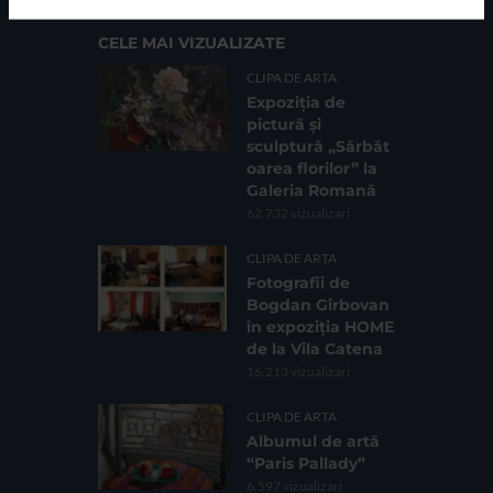
CELE MAI VIZUALIZATE
CLIPA DE ARTA
Expoziția de
pictură și
sculptură „Sărbăt
oarea florilor” la
Galeria Romană
62.732 vizualizari
CLIPA DE ARTA
Fotografii de
Bogdan Gîrbovan
în expoziția HOME
de la Vila Catena
16.213 vizualizari
CLIPA DE ARTA
Albumul de artă
“Paris Pallady”
6.597 vizualizari