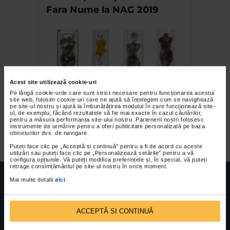
Fara Nume la NAG 2019
Acest site utilizează cookie-uri
Pe lângă cookie-urile care sunt strict necesare pentru funcționarea acestui
site web, folosim cookie-uri care ne ajută să înțelegem cum se navighează
pe site-ul nostru și ajută la îmbunătățirea modului în care funcționează site-
Mihai Topescu – Inaltare prin
ul, de exemplu, făcând rezultatele să fie mai exacte în cazul căutărilor,
pentru a măsura performanța site-ului nostru. Partenerii noștri folosesc
arta sticlei
instrumente de urmărire pentru a oferi publicitate personalizată pe baza
obiceiurilor dvs. de navigare.
Puteți face clic pe „Acceptă si continuă” pentru a fi de acord cu aceste
utilizări sau puteți face clic pe „Personalizează setările” pentru a vă
configura opțiunile. Vă puteți modifica preferințele și, în special, vă puteți
retrage consimțământul pe site-ul nostru în orice moment.
Mai multe detalii
aici
.
ACCEPTĂ SI CONTINUĂ
FUNDATIA FILDAS ART
Nr inreg registrul special: 4 PJ/ 29.01.2013
Cod fiscal: 9164384
Sediu social: Str. Delfinului, Nr. 6, parter Bl. 42,
Sc. 4, Ap. 197, Sector 2