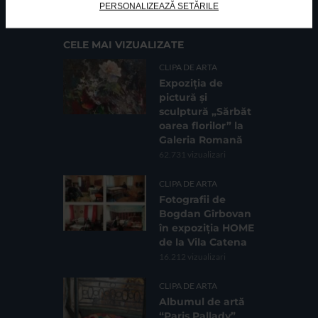
PERSONALIZEAZĂ SETĂRILE
CELE MAI VIZUALIZATE
CLIPA DE ARTA
Expoziția de
pictură și
sculptură „Sărbăt
oarea florilor” la
Galeria Romană
62.731 vizualizari
CLIPA DE ARTA
Fotografii de
Bogdan Gîrbovan
în expoziția HOME
de la Vila Catena
16.212 vizualizari
CLIPA DE ARTA
Albumul de artă
“Paris Pallady”