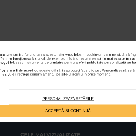
necesare pentru funcționarea acestui site web, folosim cookie-uri care ne ajută să î
 în care funcționează site-ul, de exemplu, făcând rezultatele să fie mai exacte în caz
 noștri folosesc instrumente de urmărire pentru a oferi publicitate personalizată pe ba
 pentru a fi de acord cu aceste utilizări sau puteți face clic pe „Personalizează setăr
ial, vă puteți retrage consimțământul pe site-ul nostru în orice moment.
PERSONALIZEAZĂ SETĂRILE
ACCEPTĂ SI CONTINUĂ
CELE MAI VIZUALIZATE