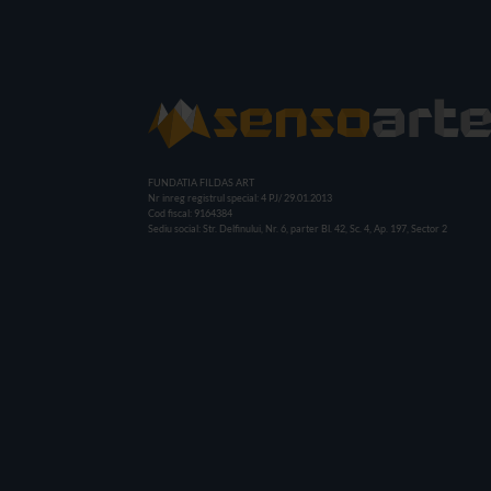
FUNDATIA FILDAS ART
Nr inreg registrul special: 4 PJ/ 29.01.2013
Cod fiscal: 9164384
Sediu social: Str. Delfinului, Nr. 6, parter Bl. 42, Sc. 4, Ap. 197, Sector 2