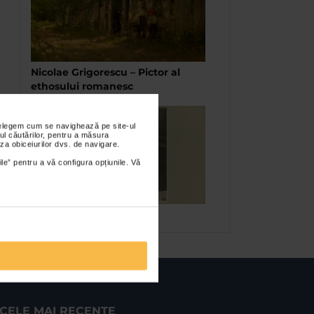
Nicolae Grigorescu – Pictor al
ethosului romanesc
nțelegem cum se navighează pe site-ul
ul căutărilor, pentru a măsura
za obiceiurilor dvs. de navigare.
ile” pentru a vă configura opțiunile. Vă
Andre Kertesz
CELE MAI RECENTE