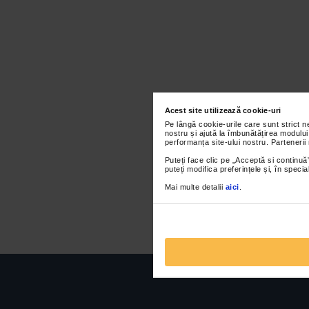
Acest site utilizează cookie-uri
Pe lângă cookie-urile care sunt strict 
nostru și ajută la îmbunătățirea modului
performanța site-ului nostru. Partenerii
Puteți face clic pe „Acceptă si continuă”
puteți modifica preferințele și, în spec
Mai multe detalii
aici
.