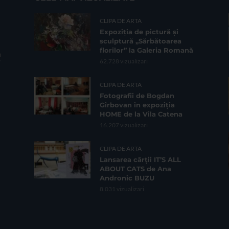
CLIPA DE ARTA
Expoziția de pictură și
sculptură „Sărbătoarea
florilor” la Galeria Romană
62.728 vizualizari
CLIPA DE ARTA
Fotografii de Bogdan
Gîrbovan în expoziția
HOME de la Vila Catena
16.207 vizualizari
CLIPA DE ARTA
Lansarea cărții IT’S ALL
ABOUT CATS de Ana
Andronic BUZU
8.031 vizualizari