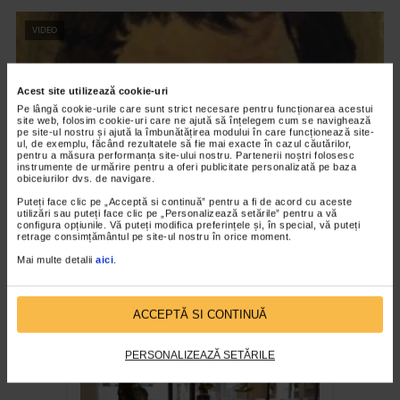
VIDEO
Acest site utilizează cookie-uri
Pe lângă cookie-urile care sunt strict necesare pentru funcționarea acestui
site web, folosim cookie-uri care ne ajută să înțelegem cum se navighează
pe site-ul nostru și ajută la îmbunătățirea modului în care funcționează site-
ul, de exemplu, făcând rezultatele să fie mai exacte în cazul căutărilor,
pentru a măsura performanța site-ului nostru. Partenerii noștri folosesc
instrumente de urmărire pentru a oferi publicitate personalizată pe baza
obiceiurilor dvs. de navigare.
Puteți face clic pe „Acceptă si continuă” pentru a fi de acord cu aceste
utilizări sau puteți face clic pe „Personalizează setările” pentru a vă
configura opțiunile. Vă puteți modifica preferințele și, în special, vă puteți
CLIPA DE ARTA
retrage consimțământul pe site-ul nostru în orice moment.
Nicolae Tonitza – Pictor al copiilor
Mai multe detalii
aici
.
163 vizualizari
ACCEPTĂ SI CONTINUĂ
RECOMANDĂRI
PERSONALIZEAZĂ SETĂRILE