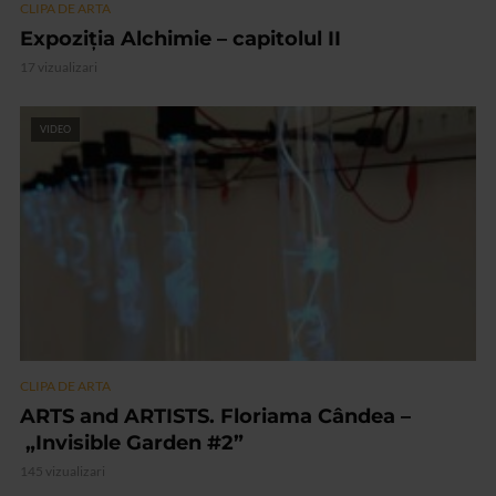
CLIPA DE ARTA
Expoziția Alchimie – capitolul II
17 vizualizari
VIDEO
CLIPA DE ARTA
ARTS and ARTISTS. Floriama Cândea –
„Invisible Garden #2”
145 vizualizari