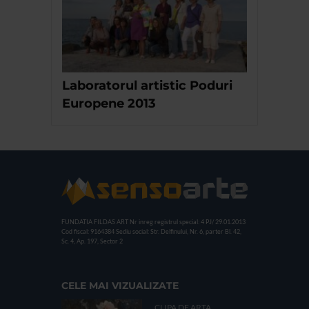
Laboratorul artistic Poduri
Europene 2013
FUNDATIA FILDAS ART
Nr inreg registrul special: 4 PJ/ 29.01.2013
Cod fiscal: 9164384
Sediu social: Str. Delfinului, Nr. 6, parter Bl. 42,
Sc. 4, Ap. 197, Sector 2
CELE MAI VIZUALIZATE
CLIPA DE ARTA