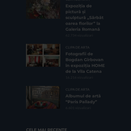
Expoziția de
pictură și
sculptură „Sărbăt
oarea florilor” la
Galeria Romană
62.734 vizualizari
CLIPA DE ARTA
Fotografii de
Bogdan Gîrbovan
în expoziția HOME
de la Vila Catena
16.216 vizualizari
CLIPA DE ARTA
Albumul de artă
“Paris Pallady”
6.601 vizualizari
CELE MAI RECENTE