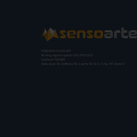
FUNDATIA FILDAS ART
Nr inreg registrul special: 4 PJ/ 29.01.2013
Cod fiscal: 9164384
Sediu social: Str. Delfinului, Nr. 6, parter Bl. 42, Sc. 4, Ap. 197, Sector 2