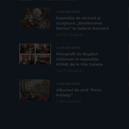
CLIPA DE ARTA
Expoziția de pictură și
sculptură „Sărbătoarea
florilor” la Galeria Romană
62.731 vizualizari
CLIPA DE ARTA
Fotografii de Bogdan
Gîrbovan în expoziția
HOME de la Vila Catena
16.212 vizualizari
CLIPA DE ARTA
Albumul de artă “Paris
Pallady”
6.596 vizualizari