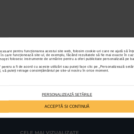
necesare pentru funcționarea acestui site web, folosim cookie-uri care ne ajută să î
 în care funcționează site-ul, de exemplu, făcând rezultatele să fie mai exacte în caz
 noștri folosesc instrumente de urmărire pentru a oferi publicitate personalizată pe ba
 pentru a fi de acord cu aceste utilizări sau puteți face clic pe „Personalizează setăr
ial, vă puteți retrage consimțământul pe site-ul nostru în orice moment.
PERSONALIZEAZĂ SETĂRILE
ACCEPTĂ SI CONTINUĂ
CELE MAI VIZUALIZATE