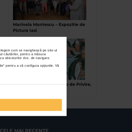
Marinela Mantescu – Expozitie de
Pictura Iasi
nțelegem cum se navighează pe site-ul
ul căutărilor, pentru a măsura
za obiceiurilor dvs. de navigare.
ile” pentru a vă configura opțiunile. Vă
Nicolae TONITZA. Dincolo de Privire,
la Vila Catena
CELE MAI RECENTE