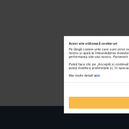
Acest site utilizează cookie-uri
Pe lângă cookie-urile care sunt strict 
nostru și ajută la îmbunătățirea modului
performanța site-ului nostru. Partenerii
Puteți face clic pe „Acceptă si continuă”
puteți modifica preferințele și, în spec
Mai multe detalii
aici
.