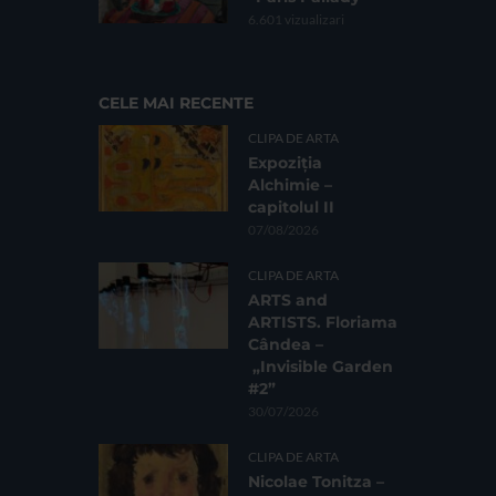
6.601 vizualizari
CELE MAI RECENTE
CLIPA DE ARTA
Expoziția
Alchimie –
capitolul II
07/08/2026
CLIPA DE ARTA
ARTS and
ARTISTS. Floriama
Cândea –
„Invisible Garden
#2”
30/07/2026
CLIPA DE ARTA
Nicolae Tonitza –