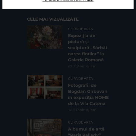
CELE MAI VIZUALIZATE
CLIPA DE ARTA
Expoziția de
pictură și
sculptură „Sărbăt
oarea florilor” la
Galeria Romană
62.734 vizualizari
CLIPA DE ARTA
Fotografii de
Bogdan Gîrbovan
în expoziția HOME
de la Vila Catena
16.216 vizualizari
CLIPA DE ARTA
Albumul de artă
“Paris Pallady”