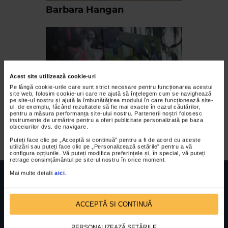
Barbara Hangan
Acest site utilizează cookie-uri
Pe lângă cookie-urile care sunt strict necesare pentru funcționarea acestui
site web, folosim cookie-uri care ne ajută să înțelegem cum se navighează
pe site-ul nostru și ajută la îmbunătățirea modului în care funcționează site-
ul, de exemplu, făcând rezultatele să fie mai exacte în cazul căutărilor,
Liviu Mihai, spontaneitate si
pentru a măsura performanța site-ului nostru. Partenerii noștri folosesc
instrumente de urmărire pentru a oferi publicitate personalizată pe baza
emotie
obiceiurilor dvs. de navigare.
Puteți face clic pe „Acceptă si continuă” pentru a fi de acord cu aceste
utilizări sau puteți face clic pe „Personalizează setările” pentru a vă
configura opțiunile. Vă puteți modifica preferințele și, în special, vă puteți
retrage consimțământul pe site-ul nostru în orice moment.
Mai multe detalii
aici
.
ACCEPTĂ SI CONTINUĂ
FUNDATIA FILDAS ART
Nr inreg registrul special: 4 PJ/ 29.01.2013
Cod fiscal: 9164384
Sediu social: Str. Delfinului, Nr. 6, parter Bl. 42,
PERSONALIZEAZĂ SETĂRILE
Sc. 4, Ap. 197, Sector 2