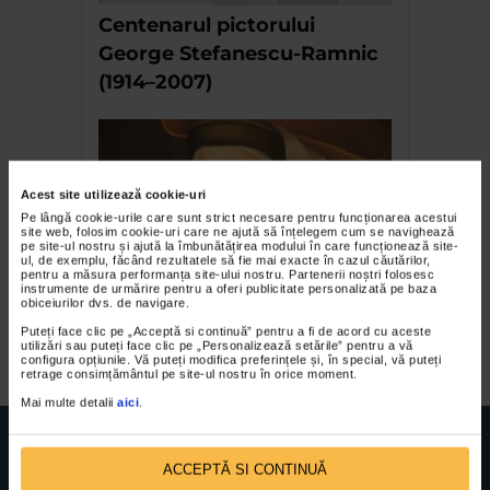
Centenarul pictorului
George Stefanescu-Ramnic
(1914–2007)
Acest site utilizează cookie-uri
Pe lângă cookie-urile care sunt strict necesare pentru funcționarea acestui
site web, folosim cookie-uri care ne ajută să înțelegem cum se navighează
pe site-ul nostru și ajută la îmbunătățirea modului în care funcționează site-
ul, de exemplu, făcând rezultatele să fie mai exacte în cazul căutărilor,
pentru a măsura performanța site-ului nostru. Partenerii noștri folosesc
instrumente de urmărire pentru a oferi publicitate personalizată pe baza
Arta chiliana traversand
obiceiurilor dvs. de navigare.
frontierele II
Puteți face clic pe „Acceptă si continuă” pentru a fi de acord cu aceste
utilizări sau puteți face clic pe „Personalizează setările” pentru a vă
configura opțiunile. Vă puteți modifica preferințele și, în special, vă puteți
retrage consimțământul pe site-ul nostru în orice moment.
Mai multe detalii
aici
.
ACCEPTĂ SI CONTINUĂ