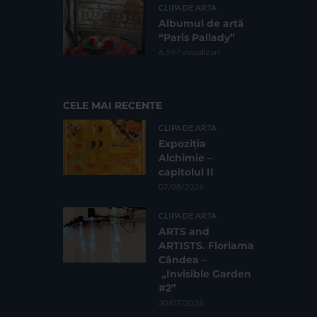
CLIPA DE ARTA
Albumul de artă
“Paris Pallady”
6.597 vizualizari
CELE MAI RECENTE
CLIPA DE ARTA
Expoziția
Alchimie –
capitolul II
07/08/2026
CLIPA DE ARTA
ARTS and
ARTISTS. Floriama
Cândea –
„Invisible Garden
#2”
30/07/2026