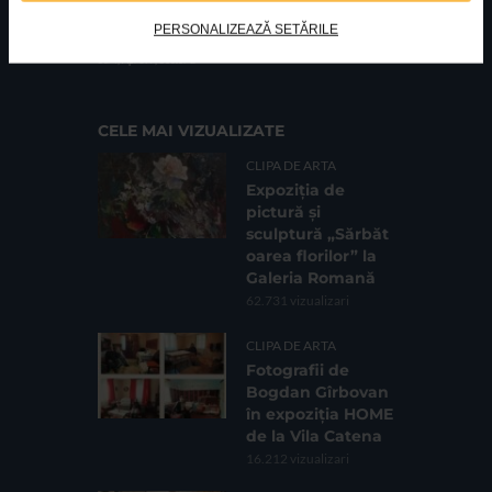
PERSONALIZEAZĂ SETĂRILE
FUNDATIA FILDAS ART
Nr inreg registrul special: 4 PJ/ 29.01.2013
Cod fiscal: 9164384
Sediu social: Str. Delfinului, Nr. 6, parter Bl. 42,
Sc. 4, Ap. 197, Sector 2
CELE MAI VIZUALIZATE
CLIPA DE ARTA
Expoziția de
pictură și
sculptură „Sărbăt
oarea florilor” la
Galeria Romană
62.731 vizualizari
CLIPA DE ARTA
Fotografii de
Bogdan Gîrbovan
în expoziția HOME
de la Vila Catena
16.212 vizualizari