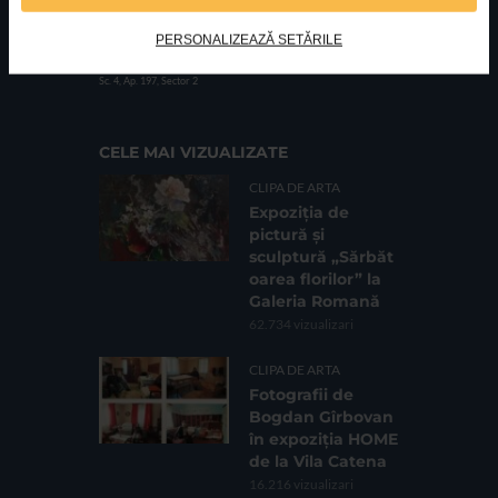
PERSONALIZEAZĂ SETĂRILE
FUNDATIA FILDAS ART
Nr inreg registrul special: 4 PJ/ 29.01.2013
Cod fiscal: 9164384
Sediu social: Str. Delfinului, Nr. 6, parter Bl. 42,
Sc. 4, Ap. 197, Sector 2
CELE MAI VIZUALIZATE
CLIPA DE ARTA
Expoziția de
pictură și
sculptură „Sărbăt
oarea florilor” la
Galeria Romană
62.734 vizualizari
CLIPA DE ARTA
Fotografii de
Bogdan Gîrbovan
în expoziția HOME
de la Vila Catena
16.216 vizualizari