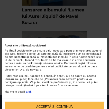
Lansarea albumului ‘Lumea
lui Aurel Jiquidi’ de Pavel
Susara
Acest site utilizează cookie-uri
Pe lângă cookie-urile care sunt strict necesare pentru funcționarea acestui
site web, folosim cookie-uri care ne ajută să înțelegem cum se navighează
pe site-ul nostru și ajută la îmbunătățirea modului în care funcționează site-
ul, de exemplu, făcând rezultatele să fie mai exacte în cazul căutărilor,
pentru a măsura performanța site-ului nostru. Partenerii noștri folosesc
instrumente de urmărire pentru a oferi publicitate personalizată pe baza
obiceiurilor dvs. de navigare.
Petru Damir – Clipa ce
Puteți face clic pe „Acceptă si continuă” pentru a fi de acord cu aceste
zboara
utilizări sau puteți face clic pe „Personalizează setările” pentru a vă
configura opțiunile. Vă puteți modifica preferințele și, în special, vă puteți
retrage consimțământul pe site-ul nostru în orice moment.
Mai multe detalii
aici
.
ACCEPTĂ SI CONTINUĂ