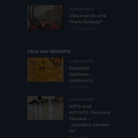
CLIPA DE ARTA
Albumul de artă
“Paris Pallady”
6.601 vizualizari
CELE MAI RECENTE
CLIPA DE ARTA
Expoziția
Alchimie –
capitolul II
07/08/2026
CLIPA DE ARTA
ARTS and
ARTISTS. Floriama
Cândea –
„Invisible Garden
#2”
30/07/2026