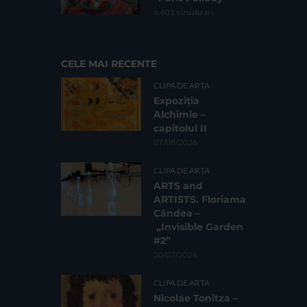
6.601 vizualizari
CELE MAI RECENTE
CLIPA DE ARTA
Expoziția
Alchimie –
capitolul II
07/08/2026
CLIPA DE ARTA
ARTS and
ARTISTS. Floriama
Cândea –
„Invisible Garden
#2”
30/07/2026
CLIPA DE ARTA
Nicolae Tonitza –