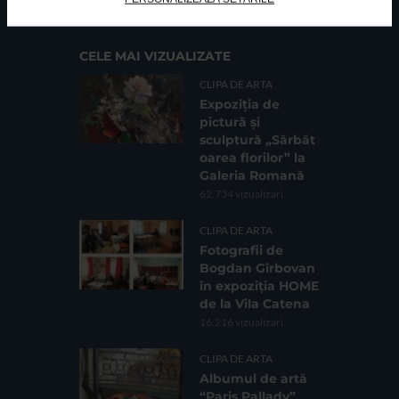
CELE MAI VIZUALIZATE
CLIPA DE ARTA
Expoziția de
pictură și
sculptură „Sărbăt
oarea florilor” la
Galeria Romană
62.734 vizualizari
CLIPA DE ARTA
Fotografii de
Bogdan Gîrbovan
în expoziția HOME
de la Vila Catena
16.216 vizualizari
CLIPA DE ARTA
Albumul de artă
“Paris Pallady”