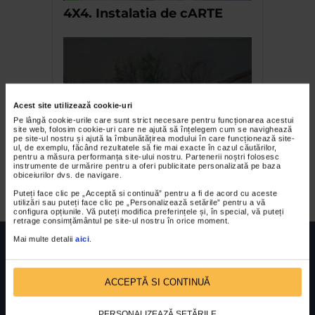
4X4. Instalatia de cARTE
Acest site utilizează cookie-uri
Pe lângă cookie-urile care sunt strict necesare pentru funcționarea acestui
site web, folosim cookie-uri care ne ajută să înțelegem cum se navighează
pe site-ul nostru și ajută la îmbunătățirea modului în care funcționează site-
ul, de exemplu, făcând rezultatele să fie mai exacte în cazul căutărilor,
Expozitie semnata Petrica
pentru a măsura performanța site-ului nostru. Partenerii noștri folosesc
instrumente de urmărire pentru a oferi publicitate personalizată pe baza
Badila
obiceiurilor dvs. de navigare.
Puteți face clic pe „Acceptă si continuă” pentru a fi de acord cu aceste
utilizări sau puteți face clic pe „Personalizează setările” pentru a vă
configura opțiunile. Vă puteți modifica preferințele și, în special, vă puteți
retrage consimțământul pe site-ul nostru în orice moment.
Mai multe detalii
aici
.
ACCEPTĂ SI CONTINUĂ
FUNDATIA FILDAS ART
Nr inreg registrul special: 4 PJ/ 29.01.2013
Cod fiscal: 9164384
Sediu social: Str. Delfinului, Nr. 6, parter Bl. 42,
PERSONALIZEAZĂ SETĂRILE
Sc. 4, Ap. 197, Sector 2