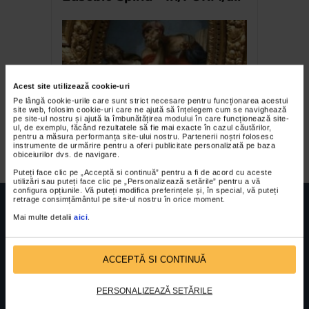
Acest site utilizează cookie-uri
Pe lângă cookie-urile care sunt strict necesare pentru funcționarea acestui
site web, folosim cookie-uri care ne ajută să înțelegem cum se navighează
pe site-ul nostru și ajută la îmbunătățirea modului în care funcționează site-
ul, de exemplu, făcând rezultatele să fie mai exacte în cazul căutărilor,
Palatul Dogilor II
pentru a măsura performanța site-ului nostru. Partenerii noștri folosesc
instrumente de urmărire pentru a oferi publicitate personalizată pe baza
obiceiurilor dvs. de navigare.
Puteți face clic pe „Acceptă si continuă” pentru a fi de acord cu aceste
utilizări sau puteți face clic pe „Personalizează setările” pentru a vă
configura opțiunile. Vă puteți modifica preferințele și, în special, vă puteți
retrage consimțământul pe site-ul nostru în orice moment.
Mai multe detalii
aici
.
FUNDATIA FILDAS ART
Nr inreg registrul special: 4 PJ/ 29.01.2013
ACCEPTĂ SI CONTINUĂ
Cod fiscal: 9164384
Sediu social: Str. Delfinului, Nr. 6, parter Bl. 42,
Sc. 4, Ap. 197, Sector 2
PERSONALIZEAZĂ SETĂRILE