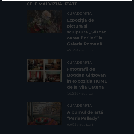
CELE MAI VIZUALIZATE
CLIPA DE ARTA
Expoziția de
pictură și
sculptură „Sărbăt
oarea florilor” la
Galeria Romană
62.734 vizualizari
CLIPA DE ARTA
Fotografii de
Bogdan Gîrbovan
în expoziția HOME
de la Vila Catena
16.216 vizualizari
CLIPA DE ARTA
Albumul de artă
“Paris Pallady”
6.601 vizualizari