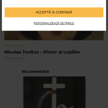
ACCEPTĂ SI CONTINUĂ
PERSONALIZEAZĂ SETĂRILE
CLIPA DE ARTA
Nicolae Tonitza – Pictor al copiilor
173 vizualizari
RECOMANDĂRI