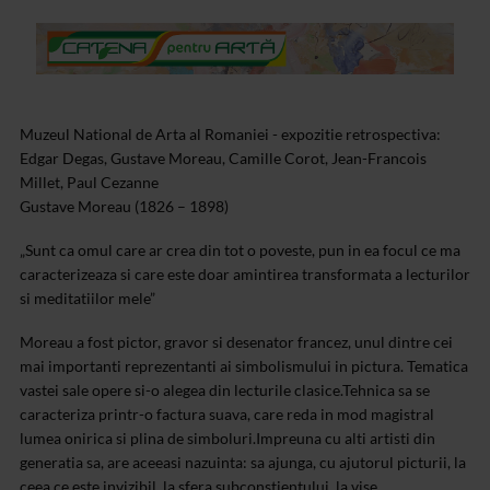
Muzeul National de Arta al Romaniei - expozitie retrospectiva:
Edgar Degas, Gustave Moreau, Camille Corot, Jean-Francois
Millet, Paul Cezanne
Gustave Moreau (1826 – 1898)
„Sunt ca omul care ar crea din tot o poveste, pun in ea focul ce ma
caracterizeaza si care este doar amintirea transformata a lecturilor
si meditatiilor mele”
Moreau a fost pictor, gravor si desenator francez, unul dintre cei
mai importanti reprezentanti ai simbolismului in pictura. Tematica
vastei sale opere si-o alegea din lecturile clasice.
Tehnica sa se
caracteriza printr-o factura suava, care reda in mod magistral
lumea onirica si plina de simboluri.
Impreuna cu alti artisti din
generatia sa, are aceeasi nazuinta: sa ajunga, cu ajutorul picturii, la
ceea ce este invizibil, la sfera subconstientului, la vise.