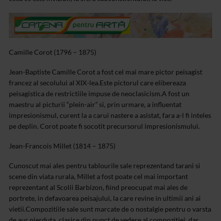
Camille Corot (1796 – 1875)
Jean-Baptiste Camille Corot a fost cel mai mare pictor peisagist
francez al secolului al XIX-lea.
Este pictorul care elibereaza
peisagistica de restrictiile impuse de neoclasicism.
A fost un
maestru al picturii “plein-air” si, prin urmare, a influentat
impresionismul, curent la a carui nastere a asistat, fara a-l fi inteles
pe deplin. Corot poate fi socotit precursorul impresionismului.
Jean-Francois Millet (1814 – 1875)
Cunoscut mai ales pentru tablourile sale reprezentand tarani si
scene din viata rurala, Millet a fost poate cel mai important
reprezentant al Scolii Barbizon, fiind preocupat mai ales de
portrete, in defavoarea peisajului, la care revine in ultimii ani ai
vietii.
Compozitiile sale sunt marcate de o nostalgie pentru o varsta
de aur pierduta, clasice din punct de vedere al compozitiei, dar