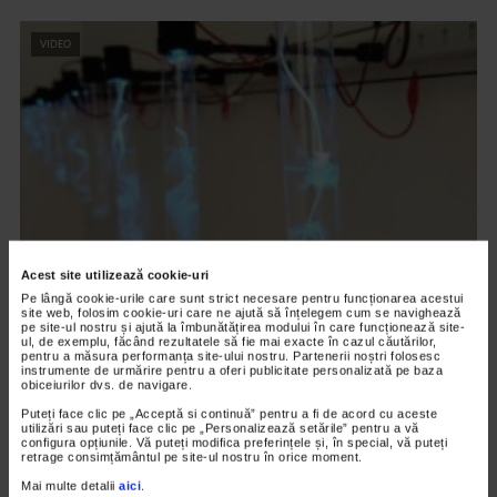
VIDEO
Acest site utilizează cookie-uri
Pe lângă cookie-urile care sunt strict necesare pentru funcționarea acestui
CLIPA DE ARTA
site web, folosim cookie-uri care ne ajută să înțelegem cum se navighează
ARTS and ARTISTS. Floriama Cândea –
pe site-ul nostru și ajută la îmbunătățirea modului în care funcționează site-
ul, de exemplu, făcând rezultatele să fie mai exacte în cazul căutărilor,
„Invisible Garden #2”
pentru a măsura performanța site-ului nostru. Partenerii noștri folosesc
instrumente de urmărire pentru a oferi publicitate personalizată pe baza
obiceiurilor dvs. de navigare.
149 vizualizari
Puteți face clic pe „Acceptă si continuă” pentru a fi de acord cu aceste
utilizări sau puteți face clic pe „Personalizează setările” pentru a vă
configura opțiunile. Vă puteți modifica preferințele și, în special, vă puteți
VIDEO
retrage consimțământul pe site-ul nostru în orice moment.
Mai multe detalii
aici
.