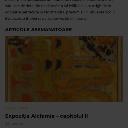
saturate de detaliile realiste.
Arta lui Millet isi are originile in
copilaria petrecuta in Normandia, precum si in influenta Scolii
Barbizon, a Bibliei si a creatiei vechilor maestri.
ARTICOLE ASEMANATOARE
VIDEO
CLIPA DE ARTA
Expoziția Alchimie – capitolul II
22 vizualizari