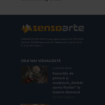
FUNDATIA FILDAS ART
Nr inreg registrul special: 4 PJ/ 29.01.2013
Cod fiscal: 9164384
Sediu social: Str. Delfinului, Nr. 6, parter Bl. 42,
Sc. 4, Ap. 197, Sector 2
CELE MAI VIZUALIZATE
CLIPA DE ARTA
Expoziția de
pictură și
sculptură „Sărbăt
oarea florilor” la
Galeria Romană
62.735 vizualizari