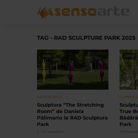
TAG - RAD SCULPTURE PARK 2025
VIDEO
VIDEO
CLIPA DE ARTA
CLIPA DE 
Sculptura “The Stretching
Sculpt
Room” de Daniela
True Be
Pălimariu la RAD Sculpture
Bădără
Park
Park
2.761 vizualizari
8.846 vizua