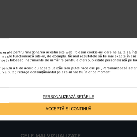
necesare pentru funcționarea acestui site web, folosim cookie-uri care ne ajută să î
 în care funcționează site-ul, de exemplu, făcând rezultatele să fie mai exacte în caz
 noștri folosesc instrumente de urmărire pentru a oferi publicitate personalizată pe ba
 pentru a fi de acord cu aceste utilizări sau puteți face clic pe „Personalizează setăr
ial, vă puteți retrage consimțământul pe site-ul nostru în orice moment.
PERSONALIZEAZĂ SETĂRILE
ACCEPTĂ SI CONTINUĂ
CELE MAI VIZUALIZATE