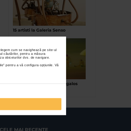
15 artisti la Galeria Senso
nțelegem cum se navighează pe site-ul
ul căutărilor, pentru a măsura
za obiceiurilor dvs. de navigare.
ile” pentru a vă configura opțiunile. Vă
Ioan Aurel Muresan – Megalos
Aselinos. Golful regasit
CELE MAI RECENTE