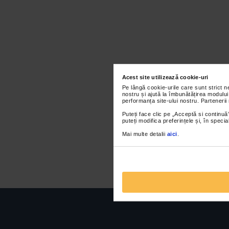
Acest site utilizează cookie-uri
Pe lângă cookie-urile care sunt strict 
nostru și ajută la îmbunătățirea modului
performanța site-ului nostru. Partenerii
Puteți face clic pe „Acceptă si continuă”
puteți modifica preferințele și, în spec
Mai multe detalii
aici
.