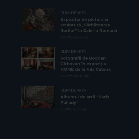
CLIPA DE ARTA
Expoziția de pictură și
sculptură „Sărbătoarea
florilor” la Galeria Romană
62.733 vizualizari
CLIPA DE ARTA
Fotografii de Bogdan
Gîrbovan în expoziția
HOME de la Vila Catena
16.215 vizualizari
CLIPA DE ARTA
Albumul de artă “Paris
Pallady”
6.599 vizualizari