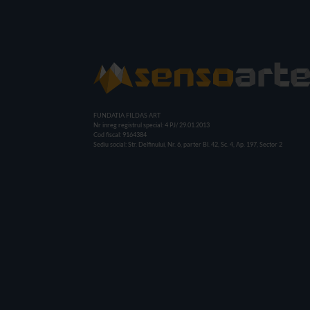
FUNDATIA FILDAS ART
Nr inreg registrul special: 4 PJ/ 29.01.2013
Cod fiscal: 9164384
Sediu social: Str. Delfinului, Nr. 6, parter Bl. 42, Sc. 4, Ap. 197, Sector 2