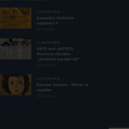
CLIPA DE ARTA
Expoziția Alchimie –
capitolul II
07/08/2026
CLIPA DE ARTA
ARTS and ARTISTS.
Floriama Cândea –
„Invisible Garden #2”
30/07/2026
CLIPA DE ARTA
Nicolae Tonitza – Pictor al
copiilor
29/07/2026