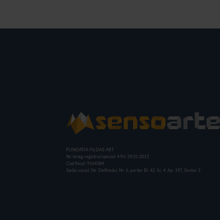
FUNDATIA FILDAS ART
Nr inreg registrul special: 4 PJ/ 29.01.2013
Cod fiscal: 9164384
Sediu social: Str. Delfinului, Nr. 6, parter Bl. 42, Sc. 4, Ap. 197, Sector 2