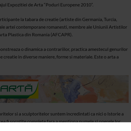
ajul Expozitiei de Arta “Poduri Europene 2010”.
articipante la tabara de creatie (artiste din Germania, Turcia,
ale artei contemporane romanesti, membre ale Uniunii Artistilor
n Arta Plastica din Romania (AFCAPR).
onstreaza o dinamica a contrariilor, practica amestecul genurilor
de creatie in diverse maniere, forme si materiale. Este o arta a
telor si a sculptoritelor suntem incredintati ca nici o Istorie a
a fi socotite complete fara a mentiona numele si operele lor.