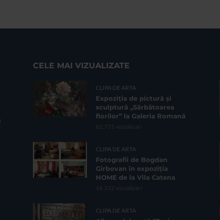
CELE MAI VIZUALIZATE
CLIPA DE ARTA
Expoziția de pictură și
sculptură „Sărbătoarea
florilor” la Galeria Romană
62.731 vizualizari
CLIPA DE ARTA
Fotografii de Bogdan
Gîrbovan în expoziția
HOME de la Vila Catena
16.212 vizualizari
CLIPA DE ARTA