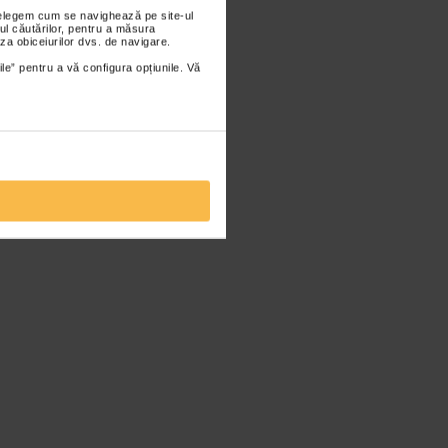
nțelegem cum se navighează pe site-ul
ul căutărilor, pentru a măsura
za obiceiurilor dvs. de navigare.
ile” pentru a vă configura opțiunile. Vă