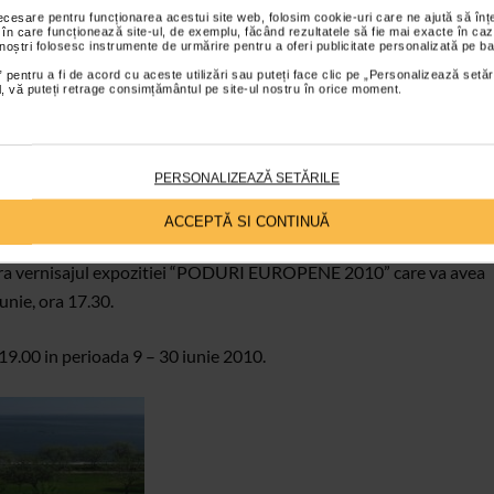
romotoare neobosite in arta, ii obliga in viitor pe conservatorii
necesare pentru funcționarea acestui site web, folosim cookie-uri care ne ajută să î
 în care funcționează site-ul, de exemplu, făcând rezultatele să fie mai exacte în caz
riticii de arta sa le mentioneze din ce in ce mai pe larg in lucrarile
 noștri folosesc instrumente de urmărire pentru a oferi publicitate personalizată pe ba
area lor vor fi pe deplin recunoscute,” declara Rodica Xenia
 pentru a fi de acord cu aceste utilizări sau puteți face clic pe „Personalizează setăr
ial, vă puteți retrage consimțământul pe site-ul nostru în orice moment.
r, a facut eforturi pentru mentinerea continuitatii taberei in
PERSONALIZEAZĂ SETĂRILE
sam. FILDAS ART urmareste astfel o crestere a interesului pentru
lor femei din Europa.
ACCEPTĂ SI CONTINUĂ
tra vernisajul expozitiei “PODURI EUROPENE 2010” care va avea
unie, ora 17.30.
– 19.00 in perioada 9 – 30 iunie 2010.