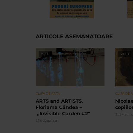
ARTICOLE ASEMANATOARE
VIDEO
VIDEO
CLIPA DE ARTA
CLIPA DE 
ARTS and ARTISTS.
Nicolae
Floriama Cândea –
copiilo
„Invisible Garden #2”
152 vizuali
136 vizualizari