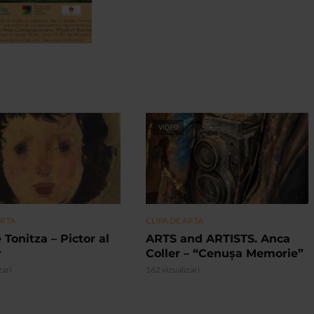
VIDEO
ARTA
CLIPA DE ARTA
 Tonitza – Pictor al
ARTS and ARTISTS. Anca
r
Coller – “Cenușa Memorie”
zari
162 vizualizari