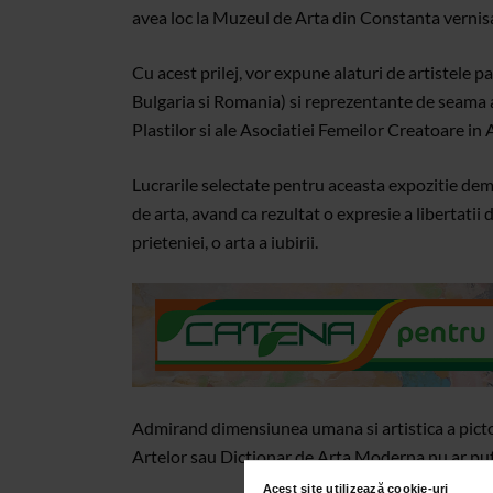
avea loc la Muzeul de Arta din Constanta vernis
Cu acest prilej, vor expune alaturi de artistele p
Bulgaria si Romania) si reprezentante de seama 
Plastilor si ale Asociatiei Femeilor Creatoare i
Lucrarile selectate pentru aceasta expozitie dem
de arta, avand ca rezultat o expresie a libertatii 
prieteniei, o arta a iubirii.
Admirand dimensiunea umana si artistica a pictori
Artelor sau Dictionar de Arta Moderna nu ar pute
Acest site utilizează cookie-uri