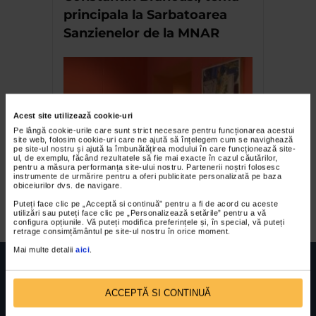
principala la Sarbatoarea
Sanzienelor de la MNAR
Acest site utilizează cookie-uri
Pe lângă cookie-urile care sunt strict necesare pentru funcționarea acestui
site web, folosim cookie-uri care ne ajută să înțelegem cum se navighează
pe site-ul nostru și ajută la îmbunătățirea modului în care funcționează site-
ul, de exemplu, făcând rezultatele să fie mai exacte în cazul căutărilor,
pentru a măsura performanța site-ului nostru. Partenerii noștri folosesc
Atelier 2011 de Alma
instrumente de urmărire pentru a oferi publicitate personalizată pe baza
obiceiurilor dvs. de navigare.
Redlinger
Puteți face clic pe „Acceptă si continuă” pentru a fi de acord cu aceste
utilizări sau puteți face clic pe „Personalizează setările” pentru a vă
configura opțiunile. Vă puteți modifica preferințele și, în special, vă puteți
retrage consimțământul pe site-ul nostru în orice moment.
Mai multe detalii
aici
.
ACCEPTĂ SI CONTINUĂ
FUNDATIA FILDAS ART
Nr inreg registrul special: 4 PJ/ 29.01.2013