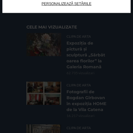
PERSONALIZEAZĂ SETĂRILE
Cod fiscal: 9164384
Sediu social: Str. Delfinului, Nr. 6, parter Bl. 42,
Sc. 4, Ap. 197, Sector 2
CELE MAI VIZUALIZATE
CLIPA DE ARTA
Expoziția de
pictură și
sculptură „Sărbăt
oarea florilor” la
Galeria Romană
62.735 vizualizari
CLIPA DE ARTA
Fotografii de
Bogdan Gîrbovan
în expoziția HOME
de la Vila Catena
16.217 vizualizari
CLIPA DE ARTA