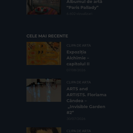
Albumul de artă
“Paris Pallady”
6.602 vizualizari
CELE MAI RECENTE
CLIPA DE ARTA
Expoziția
Alchimie –
capitolul II
07/08/2026
CLIPA DE ARTA
ARTS and
ARTISTS. Floriama
Cândea –
„Invisible Garden
#2”
30/07/2026
CLIPA DE ARTA