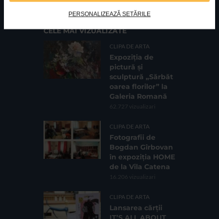
PERSONALIZEAZĂ SETĂRILE
CELE MAI VIZUALIZATE
CLIPA DE ARTA
Expoziția de
pictură și
sculptură „Sărbăt
oarea florilor” la
Galeria Romană
62.727 vizualizari
CLIPA DE ARTA
Fotografii de
Bogdan Gîrbovan
în expoziția HOME
de la Vila Catena
16.206 vizualizari
CLIPA DE ARTA
Lansarea cărții
IT’S ALL ABOUT