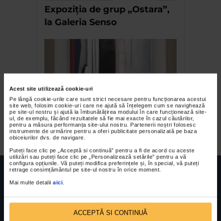
Expoziția de grup „Ostara”,
la Galeria Senso
Acest site utilizează cookie-uri
Pe lângă cookie-urile care sunt strict necesare pentru funcționarea acestui
site web, folosim cookie-uri care ne ajută să înțelegem cum se navighează
pe site-ul nostru și ajută la îmbunătățirea modului în care funcționează site-
ul, de exemplu, făcând rezultatele să fie mai exacte în cazul căutărilor,
Fernando Garcia Ponce
pentru a măsura performanța site-ului nostru. Partenerii noștri folosesc
instrumente de urmărire pentru a oferi publicitate personalizată pe baza
obiceiurilor dvs. de navigare.
Puteți face clic pe „Acceptă si continuă” pentru a fi de acord cu aceste
utilizări sau puteți face clic pe „Personalizează setările” pentru a vă
configura opțiunile. Vă puteți modifica preferințele și, în special, vă puteți
retrage consimțământul pe site-ul nostru în orice moment.
Mai multe detalii
aici
.
FUNDATIA FILDAS ART
Nr inreg registrul special: 4 PJ/ 29.01.2013
ACCEPTĂ SI CONTINUĂ
Cod fiscal: 9164384
Sediu social: Str. Delfinului, Nr. 6, parter Bl. 42,
Sc. 4, Ap. 197, Sector 2