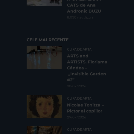
CATS de Ana
Andronic BUZU
8.030 vizualizari
CELE MAI RECENTE
CLIPA DE ARTA
ARTS and
ARTISTS. Floriama
Cândea –
„Invisible Garden
#2”
30/07/2026
CLIPA DE ARTA
Nicolae Tonitza –
Pictor al copiilor
29/07/2026
CLIPA DE ARTA