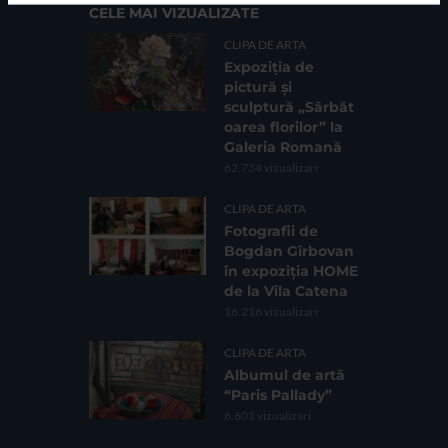
CELE MAI VIZUALIZATE
CLIPA DE ARTA
Expoziția de
pictură și
sculptură „Sărbăt
oarea florilor” la
Galeria Romană
62.734 vizualizari
CLIPA DE ARTA
Fotografii de
Bogdan Gîrbovan
în expoziția HOME
de la Vila Catena
16.216 vizualizari
CLIPA DE ARTA
Albumul de artă
“Paris Pallady”
6.601 vizualizari