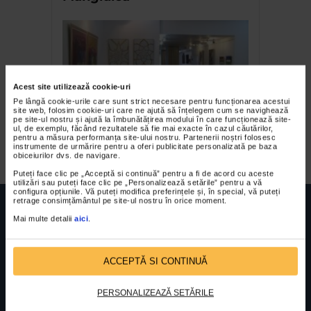
Acest site utilizează cookie-uri
Pe lângă cookie-urile care sunt strict necesare pentru funcționarea acestui
site web, folosim cookie-uri care ne ajută să înțelegem cum se navighează
pe site-ul nostru și ajută la îmbunătățirea modului în care funcționează site-
ul, de exemplu, făcând rezultatele să fie mai exacte în cazul căutărilor,
Expozitia ABSTRACT
pentru a măsura performanța site-ului nostru. Partenerii noștri folosesc
instrumente de urmărire pentru a oferi publicitate personalizată pe baza
obiceiurilor dvs. de navigare.
Puteți face clic pe „Acceptă si continuă” pentru a fi de acord cu aceste
utilizări sau puteți face clic pe „Personalizează setările” pentru a vă
configura opțiunile. Vă puteți modifica preferințele și, în special, vă puteți
retrage consimțământul pe site-ul nostru în orice moment.
Mai multe detalii
aici
.
FUNDATIA FILDAS ART
Nr inreg registrul special: 4 PJ/ 29.01.2013
ACCEPTĂ SI CONTINUĂ
Cod fiscal: 9164384
Sediu social: Str. Delfinului, Nr. 6, parter Bl. 42,
Sc. 4, Ap. 197, Sector 2
PERSONALIZEAZĂ SETĂRILE