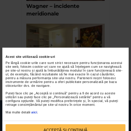
Wagner – incidente
meridionale
Acest site utilizează cookie-uri
Pe lângă cookie-urile care sunt strict necesare pentru funcționarea acestui
site web, folosim cookie-uri care ne ajută să înțelegem cum se navighează
pe site-ul nostru și ajută la îmbunătățirea modului în care funcționează site-
Deniz Constantin –
ul, de exemplu, făcând rezultatele să fie mai exacte în cazul căutărilor,
pentru a măsura performanța site-ului nostru. Partenerii noștri folosesc
Curatoarea vine maine
instrumente de urmărire pentru a oferi publicitate personalizată pe baza
obiceiurilor dvs. de navigare.
Puteți face clic pe „Acceptă si continuă” pentru a fi de acord cu aceste
utilizări sau puteți face clic pe „Personalizează setările” pentru a vă
configura opțiunile. Vă puteți modifica preferințele și, în special, vă puteți
retrage consimțământul pe site-ul nostru în orice moment.
Mai multe detalii
aici
.
ACCEPTĂ SI CONTINUĂ
FUNDATIA FILDAS ART
Nr inreg registrul special: 4 PJ/ 29.01.2013