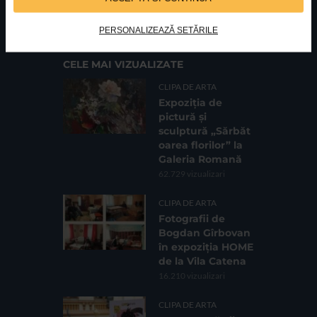
Cod fiscal: 9164384
Sediu social: Str. Delfinului, Nr. 6, parter Bl. 42,
Sc. 4, Ap. 197, Sector 2
PERSONALIZEAZĂ SETĂRILE
CELE MAI VIZUALIZATE
CLIPA DE ARTA
Expoziția de
pictură și
sculptură „Sărbăt
oarea florilor” la
Galeria Romană
62.729 vizualizari
CLIPA DE ARTA
Fotografii de
Bogdan Gîrbovan
în expoziția HOME
de la Vila Catena
16.210 vizualizari
CLIPA DE ARTA