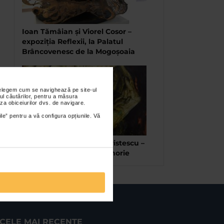
Ioan Tămâian și Viorel Cosor –
expoziția Reflexii, la Palatul
Brâncovenesc de la Mogoșoaia
nțelegem cum se navighează pe site-ul
ul căutărilor, pentru a măsura
za obiceiurilor dvs. de navigare.
ile” pentru a vă configura opțiunile. Vă
Teodor Zaica si Mircea Hristescu –
expozitia Omul fara memorie
CELE MAI RECENTE