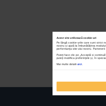
Acest site utilizează cookie-uri
Pe lângă cookie-urile care sunt strict 
nostru și ajută la îmbunătățirea modului
performanța site-ului nostru. Partenerii
Puteți face clic pe „Acceptă si continuă”
puteți modifica preferințele și, în spec
Mai multe detalii
aici
.