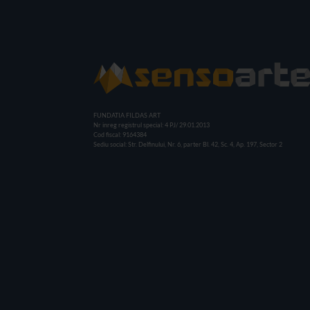
FUNDATIA FILDAS ART
Nr inreg registrul special: 4 PJ/ 29.01.2013
Cod fiscal: 9164384
Sediu social: Str. Delfinului, Nr. 6, parter Bl. 42, Sc. 4, Ap. 197, Sector 2