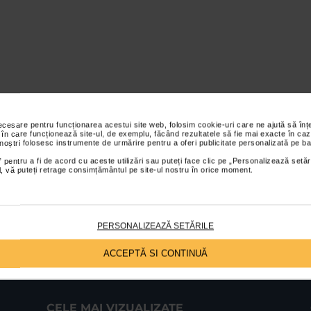
necesare pentru funcționarea acestui site web, folosim cookie-uri care ne ajută să î
 în care funcționează site-ul, de exemplu, făcând rezultatele să fie mai exacte în caz
 noștri folosesc instrumente de urmărire pentru a oferi publicitate personalizată pe ba
 pentru a fi de acord cu aceste utilizări sau puteți face clic pe „Personalizează setăr
ial, vă puteți retrage consimțământul pe site-ul nostru în orice moment.
PERSONALIZEAZĂ SETĂRILE
ACCEPTĂ SI CONTINUĂ
CELE MAI VIZUALIZATE