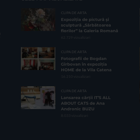
CLIPA DE ARTA
Expoziția de pictură și
sculptură „Sărbătoarea
florilor” la Galeria Romană
62.729 vizualizari
CLIPA DE ARTA
Fotografii de Bogdan
Gîrbovan în expoziția
HOME de la Vila Catena
16.210 vizualizari
CLIPA DE ARTA
Lansarea cărții IT’S ALL
ABOUT CATS de Ana
Andronic BUZU
8.033 vizualizari