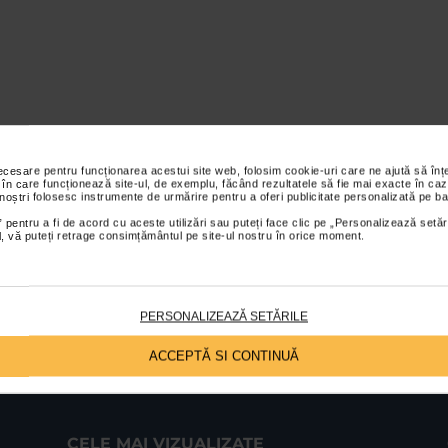
necesare pentru funcționarea acestui site web, folosim cookie-uri care ne ajută să î
 în care funcționează site-ul, de exemplu, făcând rezultatele să fie mai exacte în caz
 noștri folosesc instrumente de urmărire pentru a oferi publicitate personalizată pe ba
 pentru a fi de acord cu aceste utilizări sau puteți face clic pe „Personalizează setăr
ial, vă puteți retrage consimțământul pe site-ul nostru în orice moment.
PERSONALIZEAZĂ SETĂRILE
ACCEPTĂ SI CONTINUĂ
CELE MAI VIZUALIZATE