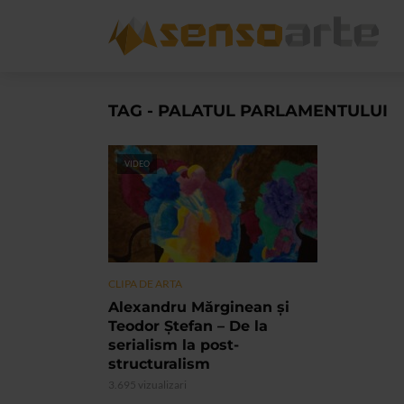
TAG - PALATUL PARLAMENTULUI
VIDEO
CLIPA DE ARTA
Alexandru Mărginean şi
Teodor Ştefan – De la
serialism la post-
structuralism
3.695 vizualizari