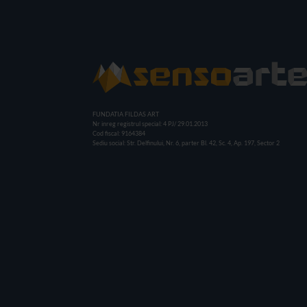
FUNDATIA FILDAS ART
Nr inreg registrul special: 4 PJ/ 29.01.2013
Cod fiscal: 9164384
Sediu social: Str. Delfinului, Nr. 6, parter Bl. 42, Sc. 4, Ap. 197, Sector 2