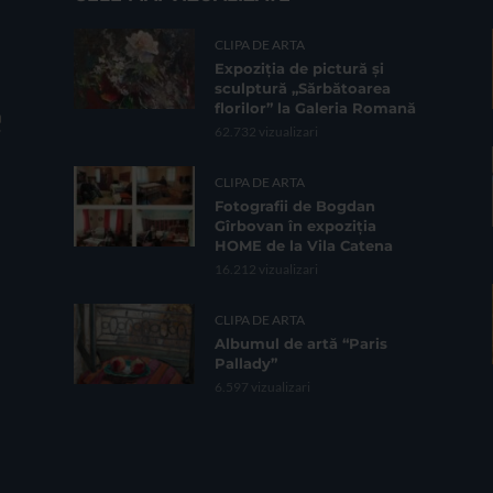
CLIPA DE ARTA
Expoziția de pictură și
sculptură „Sărbătoarea
florilor” la Galeria Romană
62.732 vizualizari
CLIPA DE ARTA
Fotografii de Bogdan
Gîrbovan în expoziția
HOME de la Vila Catena
16.212 vizualizari
CLIPA DE ARTA
Albumul de artă “Paris
Pallady”
6.597 vizualizari