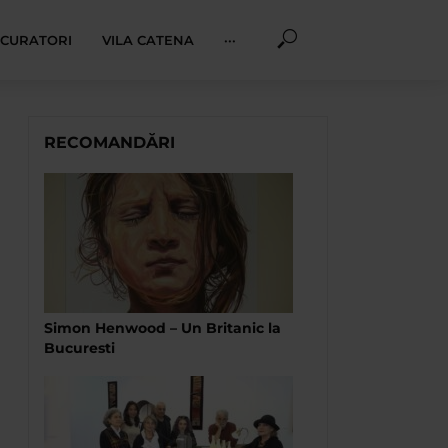
I CURATORI
VILA CATENA
···
RECOMANDĂRI
Simon Henwood – Un Britanic la
Bucuresti