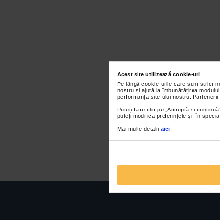
Acest site utilizează cookie-uri
Pe lângă cookie-urile care sunt strict 
nostru și ajută la îmbunătățirea modului
performanța site-ului nostru. Partenerii
Puteți face clic pe „Acceptă si continuă”
puteți modifica preferințele și, în spec
Mai multe detalii
aici
.