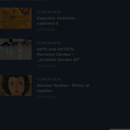
CLIPA DE ARTA
Expoziția Alchimie –
capitolul II
07/08/2026
CLIPA DE ARTA
ARTS and ARTISTS.
Floriama Cândea –
„Invisible Garden #2”
30/07/2026
CLIPA DE ARTA
Nicolae Tonitza – Pictor al
copiilor
29/07/2026