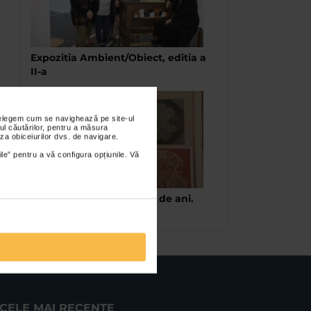
Expozitia Ambient/Obiect, editia a
II-a
nțelegem cum se navighează pe site-ul
ul căutărilor, pentru a măsura
za obiceiurilor dvs. de navigare.
ile” pentru a vă configura opțiunile. Vă
Expozitia Cand aveau 20 de ani.
Impresii si Copilarie
CELE MAI RECENTE