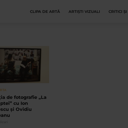
CLIPA DE ARTĂ
ARTIȘTI VIZUALI
CRITICI Ș
ARTA
ia de fotografie „La
aptei” cu Ion
scu şi Ovidiu
eanu
lizari