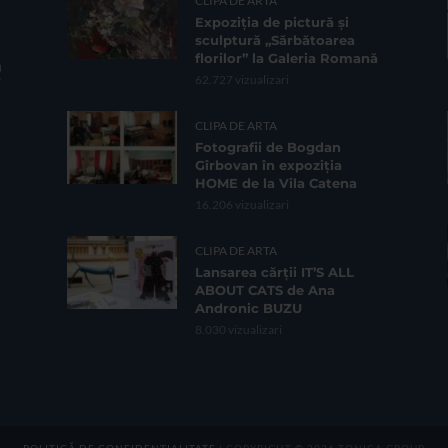
CLIPA DE ARTA
Expoziția de pictură și
sculptură „Sărbătoarea
florilor” la Galeria Romană
62.727 vizualizari
CLIPA DE ARTA
Fotografii de Bogdan
Gîrbovan în expoziția
HOME de la Vila Catena
16.206 vizualizari
CLIPA DE ARTA
Lansarea cărții IT’S ALL
ABOUT CATS de Ana
Andronic BUZU
8.030 vizualizari