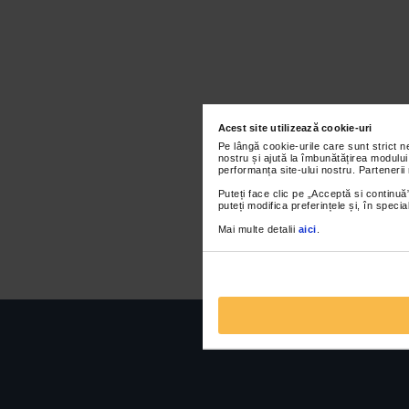
Acest site utilizează cookie-uri
Pe lângă cookie-urile care sunt strict 
nostru și ajută la îmbunătățirea modului
performanța site-ului nostru. Partenerii
Puteți face clic pe „Acceptă si continuă”
puteți modifica preferințele și, în spec
Mai multe detalii
aici
.