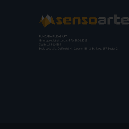
FUNDATIA FILDAS ART
Nr inreg registrul special: 4 PJ/ 29.01.2013
Cod fiscal: 9164384
Sediu social: Str. Delfinului, Nr. 6, parter Bl. 42, Sc. 4, Ap. 197, Sector 2