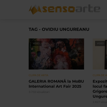
TAG - OVIDIU UNGUREANU
VIDEO
VIDEO
CLIPA DE ARTA
CLIPA DE 
GALERIA ROMANĂ la MoBU
Expoziț
International Art Fair 2025
locul f
Grigore
3.732 vizualizari
Ungur
2.827 vizua