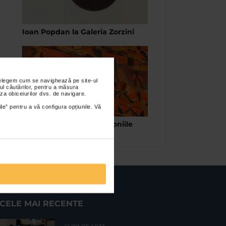
Ioan Popdan la Galeria Zorzini
nțelegem cum se navighează pe site-ul
ul căutărilor, pentru a măsura
za obiceiurilor dvs. de navigare.
ile” pentru a vă configura opțiunile. Vă
Viorel Marginean – “Armoniile
diversitatii”
CELE MAI RECENTE