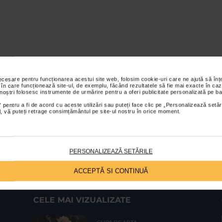
necesare pentru funcționarea acestui site web, folosim cookie-uri care ne ajută să î
 în care funcționează site-ul, de exemplu, făcând rezultatele să fie mai exacte în caz
 noștri folosesc instrumente de urmărire pentru a oferi publicitate personalizată pe ba
 pentru a fi de acord cu aceste utilizări sau puteți face clic pe „Personalizează setăr
ial, vă puteți retrage consimțământul pe site-ul nostru în orice moment.
PERSONALIZEAZĂ SETĂRILE
ACCEPTĂ SI CONTINUĂ
CELE MAI VIZUALIZATE