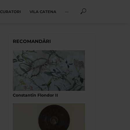
I CURATORI
VILA CATENA
···
RECOMANDĂRI
Constantin Flondor II