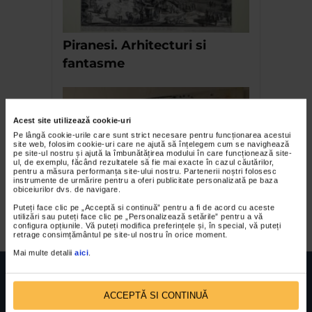
Piranesi. Arhitecturi si
fantasme
Acest site utilizează cookie-uri
Pe lângă cookie-urile care sunt strict necesare pentru funcționarea acestui
site web, folosim cookie-uri care ne ajută să înțelegem cum se navighează
pe site-ul nostru și ajută la îmbunătățirea modului în care funcționează site-
ul, de exemplu, făcând rezultatele să fie mai exacte în cazul căutărilor,
pentru a măsura performanța site-ului nostru. Partenerii noștri folosesc
instrumente de urmărire pentru a oferi publicitate personalizată pe baza
obiceiurilor dvs. de navigare.
Poduri europene 2005 II
Puteți face clic pe „Acceptă si continuă” pentru a fi de acord cu aceste
utilizări sau puteți face clic pe „Personalizează setările” pentru a vă
configura opțiunile. Vă puteți modifica preferințele și, în special, vă puteți
retrage consimțământul pe site-ul nostru în orice moment.
Mai multe detalii
aici
.
ACCEPTĂ SI CONTINUĂ