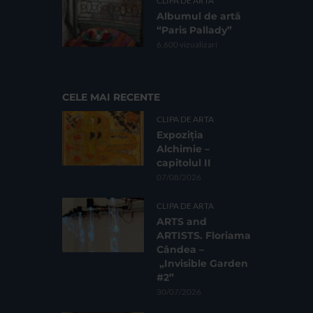
CLIPA DE ARTA
Albumul de artă
“Paris Pallady”
6.600 vizualizari
CELE MAI RECENTE
CLIPA DE ARTA
Expoziția
Alchimie –
capitolul II
07/08/2026
CLIPA DE ARTA
ARTS and
ARTISTS. Floriama
Cândea –
„Invisible Garden
#2”
30/07/2026