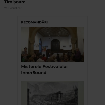
Timișoara
913 vizualizari
RECOMANDĂRI
Misterele Festivalului
InnerSound