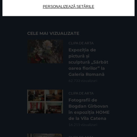
FUNDATIA FILDAS ART
Nr inreg registrul special: 4 PJ/ 29.01.2013
PERSONALIZEAZĂ SETĂRILE
Cod fiscal: 9164384
Sediu social: Str. Delfinului, Nr. 6, parter Bl. 42,
Sc. 4, Ap. 197, Sector 2
CELE MAI VIZUALIZATE
CLIPA DE ARTA
Expoziția de
pictură și
sculptură „Sărbăt
oarea florilor” la
Galeria Romană
62.733 vizualizari
CLIPA DE ARTA
Fotografii de
Bogdan Gîrbovan
în expoziția HOME
de la Vila Catena
16.215 vizualizari