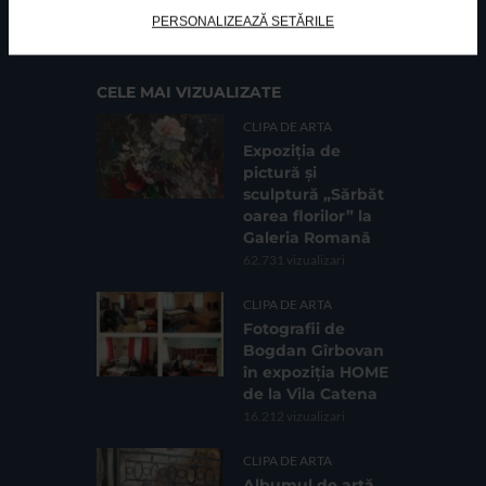
Cod fiscal: 9164384
Sediu social: Str. Delfinului, Nr. 6, parter Bl. 42,
PERSONALIZEAZĂ SETĂRILE
Sc. 4, Ap. 197, Sector 2
CELE MAI VIZUALIZATE
CLIPA DE ARTA
Expoziția de
pictură și
sculptură „Sărbăt
oarea florilor” la
Galeria Romană
62.731 vizualizari
CLIPA DE ARTA
Fotografii de
Bogdan Gîrbovan
în expoziția HOME
de la Vila Catena
16.212 vizualizari
CLIPA DE ARTA
Albumul de artă