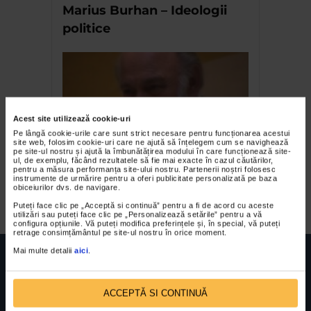
Marius Burhan – Ideologii
politice
Acest site utilizează cookie-uri
Pe lângă cookie-urile care sunt strict necesare pentru funcționarea acestui
site web, folosim cookie-uri care ne ajută să înțelegem cum se navighează
pe site-ul nostru și ajută la îmbunătățirea modului în care funcționează site-
ul, de exemplu, făcând rezultatele să fie mai exacte în cazul căutărilor,
Dialogul artelor – Dumitru
pentru a măsura performanța site-ului nostru. Partenerii noștri folosesc
instrumente de urmărire pentru a oferi publicitate personalizată pe baza
Cahoianu
obiceiurilor dvs. de navigare.
Puteți face clic pe „Acceptă si continuă” pentru a fi de acord cu aceste
utilizări sau puteți face clic pe „Personalizează setările” pentru a vă
configura opțiunile. Vă puteți modifica preferințele și, în special, vă puteți
retrage consimțământul pe site-ul nostru în orice moment.
Mai multe detalii
aici
.
ACCEPTĂ SI CONTINUĂ
FUNDATIA FILDAS ART
Nr inreg registrul special: 4 PJ/ 29.01.2013