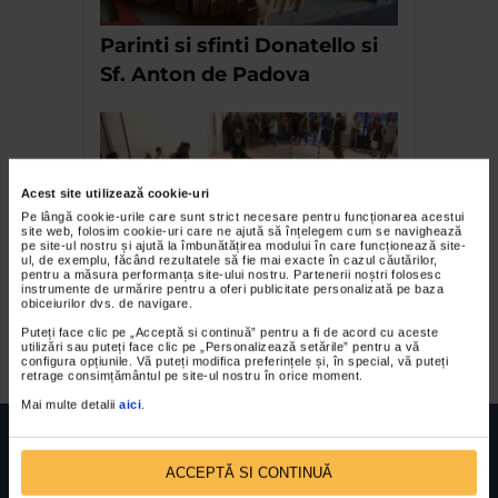
Parinti si sfinti Donatello si
Sf. Anton de Padova
Acest site utilizează cookie-uri
Pe lângă cookie-urile care sunt strict necesare pentru funcționarea acestui
site web, folosim cookie-uri care ne ajută să înțelegem cum se navighează
pe site-ul nostru și ajută la îmbunătățirea modului în care funcționează site-
ul, de exemplu, făcând rezultatele să fie mai exacte în cazul căutărilor,
pentru a măsura performanța site-ului nostru. Partenerii noștri folosesc
instrumente de urmărire pentru a oferi publicitate personalizată pe baza
Play pe Plai de Cosmin
obiceiurilor dvs. de navigare.
Paulescu
Puteți face clic pe „Acceptă si continuă” pentru a fi de acord cu aceste
utilizări sau puteți face clic pe „Personalizează setările” pentru a vă
configura opțiunile. Vă puteți modifica preferințele și, în special, vă puteți
retrage consimțământul pe site-ul nostru în orice moment.
Mai multe detalii
aici
.
ACCEPTĂ SI CONTINUĂ