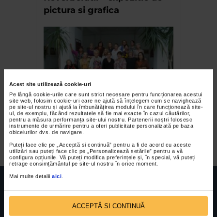
pictura si grafica
Acest site utilizează cookie-uri
Pe lângă cookie-urile care sunt strict necesare pentru funcționarea acestui
site web, folosim cookie-uri care ne ajută să înțelegem cum se navighează
Vernisaj Poduri Europene
pe site-ul nostru și ajută la îmbunătățirea modului în care funcționează site-
ul, de exemplu, făcând rezultatele să fie mai exacte în cazul căutărilor,
2013 la Muzeul de Arta
pentru a măsura performanța site-ului nostru. Partenerii noștri folosesc
instrumente de urmărire pentru a oferi publicitate personalizată pe baza
Constanta
obiceiurilor dvs. de navigare.
Puteți face clic pe „Acceptă si continuă” pentru a fi de acord cu aceste
utilizări sau puteți face clic pe „Personalizează setările” pentru a vă
configura opțiunile. Vă puteți modifica preferințele și, în special, vă puteți
retrage consimțământul pe site-ul nostru în orice moment.
Mai multe detalii
aici
.
ACCEPTĂ SI CONTINUĂ
FUNDATIA FILDAS ART
Nr inreg registrul special: 4 PJ/ 29.01.2013