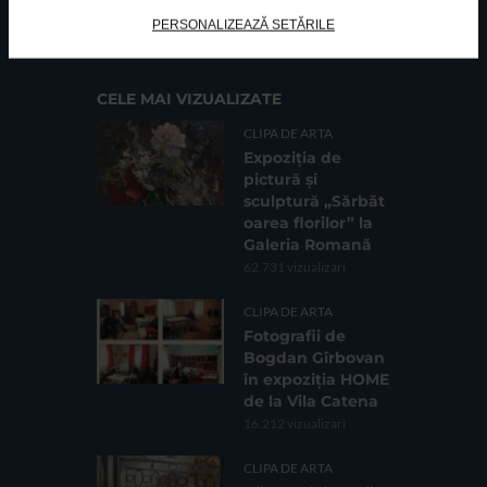
Cod fiscal: 9164384
Sediu social: Str. Delfinului, Nr. 6, parter Bl. 42,
PERSONALIZEAZĂ SETĂRILE
Sc. 4, Ap. 197, Sector 2
CELE MAI VIZUALIZATE
CLIPA DE ARTA
Expoziția de
pictură și
sculptură „Sărbăt
oarea florilor” la
Galeria Romană
62.731 vizualizari
CLIPA DE ARTA
Fotografii de
Bogdan Gîrbovan
în expoziția HOME
de la Vila Catena
16.212 vizualizari
CLIPA DE ARTA