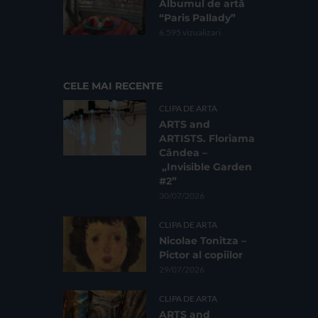
Albumul de artă
“Paris Pallady”
6.595 vizualizari
CELE MAI RECENTE
CLIPA DE ARTA
ARTS and
ARTISTS. Floriama
Cândea –
„Invisible Garden
#2”
30/07/2026
CLIPA DE ARTA
Nicolae Tonitza –
Pictor al copiilor
29/07/2026
CLIPA DE ARTA
ARTS and