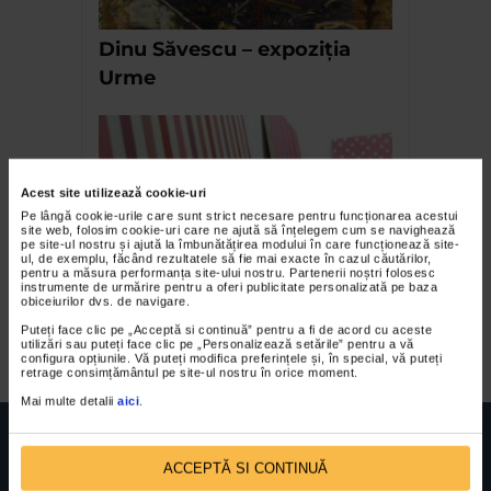
Dinu Săvescu – expoziția
Urme
Acest site utilizează cookie-uri
Pe lângă cookie-urile care sunt strict necesare pentru funcționarea acestui
site web, folosim cookie-uri care ne ajută să înțelegem cum se navighează
pe site-ul nostru și ajută la îmbunătățirea modului în care funcționează site-
ul, de exemplu, făcând rezultatele să fie mai exacte în cazul căutărilor,
pentru a măsura performanța site-ului nostru. Partenerii noștri folosesc
instrumente de urmărire pentru a oferi publicitate personalizată pe baza
Annemary Ticheaua – Linii
obiceiurilor dvs. de navigare.
verticale
Puteți face clic pe „Acceptă si continuă” pentru a fi de acord cu aceste
utilizări sau puteți face clic pe „Personalizează setările” pentru a vă
configura opțiunile. Vă puteți modifica preferințele și, în special, vă puteți
retrage consimțământul pe site-ul nostru în orice moment.
Mai multe detalii
aici
.
ACCEPTĂ SI CONTINUĂ