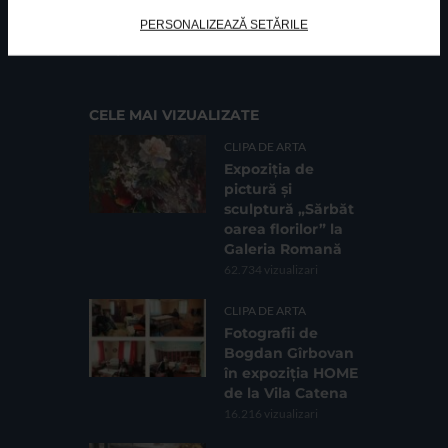
FUNDATIA FILDAS ART
Nr inreg registrul special: 4 PJ/ 29.01.2013
PERSONALIZEAZĂ SETĂRILE
Cod fiscal: 9164384
Sediu social: Str. Delfinului, Nr. 6, parter Bl. 42,
Sc. 4, Ap. 197, Sector 2
CELE MAI VIZUALIZATE
CLIPA DE ARTA
Expoziția de
pictură și
sculptură „Sărbăt
oarea florilor” la
Galeria Romană
62.734 vizualizari
CLIPA DE ARTA
Fotografii de
Bogdan Gîrbovan
în expoziția HOME
de la Vila Catena
16.216 vizualizari