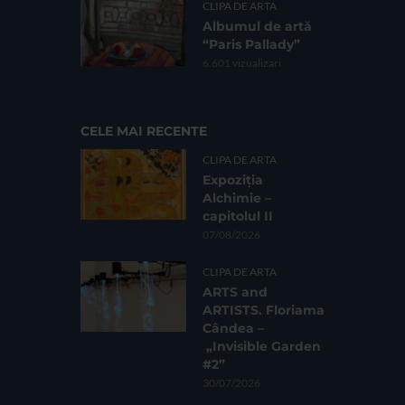
CLIPA DE ARTA
Albumul de artă
“Paris Pallady”
6.601 vizualizari
CELE MAI RECENTE
CLIPA DE ARTA
Expoziția
Alchimie –
capitolul II
07/08/2026
CLIPA DE ARTA
ARTS and
ARTISTS. Floriama
Cândea –
„Invisible Garden
#2”
30/07/2026