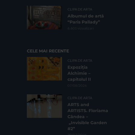
CLIPA DE ARTA
Albumul de artă
“Paris Pallady”
6.601 vizualizari
CELE MAI RECENTE
CLIPA DE ARTA
Expoziția
Alchimie –
capitolul II
07/08/2026
CLIPA DE ARTA
ARTS and
ARTISTS. Floriama
Cândea –
„Invisible Garden
#2”
30/07/2026