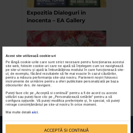
Expozitia Dialoguri in
inocenta – EA Gallery
Acest site utilizează cookie-uri
Pe lângă cookie-urile care sunt strict necesare pentru funcționarea acestui
site web, folosim cookie-uri care ne ajută să înțelegem cum se navighează
pe site-ul nostru și ajută la îmbunătățirea modului în care funcționează site-
ul, de exemplu, făcând rezultatele să fie mai exacte în cazul căutărilor,
pentru a măsura performanța site-ului nostru. Partenerii noștri folosesc
Christian Paraschiv –
instrumente de urmărire pentru a oferi publicitate personalizată pe baza
obiceiurilor dvs. de navigare.
expoziția Schimbarea la
Puteți face clic pe „Acceptă si continuă” pentru a fi de acord cu aceste
Față
utilizări sau puteți face clic pe „Personalizează setările” pentru a vă
configura opțiunile. Vă puteți modifica preferințele și, în special, vă puteți
retrage consimțământul pe site-ul nostru în orice moment.
Mai multe detalii
aici
.
ACCEPTĂ SI CONTINUĂ