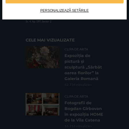
PERSONALIZEAZĂ SETĂRILE
FUNDATIA FILDAS ART
Nr inreg registrul special: 4 PJ/ 29.01.2013
Cod fiscal: 9164384
Sediu social: Str. Delfinului, Nr. 6, parter Bl. 42,
Sc. 4, Ap. 197, Sector 2
CELE MAI VIZUALIZATE
CLIPA DE ARTA
Expoziția de
pictură și
sculptură „Sărbăt
oarea florilor” la
Galeria Romană
62.734 vizualizari
CLIPA DE ARTA
Fotografii de
Bogdan Gîrbovan
în expoziția HOME
de la Vila Catena
16.216 vizualizari