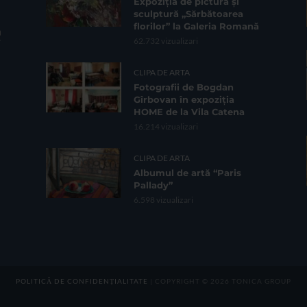
Expoziția de pictură și
sculptură „Sărbătoarea
florilor” la Galeria Romană
62.732 vizualizari
CLIPA DE ARTA
Fotografii de Bogdan
Gîrbovan în expoziția
HOME de la Vila Catena
16.214 vizualizari
CLIPA DE ARTA
Albumul de artă “Paris
Pallady”
6.598 vizualizari
POLITICĂ DE CONFIDENȚIALITATE
| COPYRIGHT © 2026 TONICA GROUP