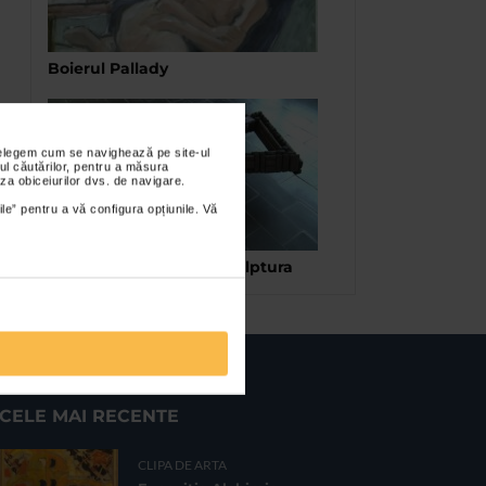
Boierul Pallady
nțelegem cum se navighează pe site-ul
ul căutărilor, pentru a măsura
za obiceiurilor dvs. de navigare.
ile” pentru a vă configura opțiunile. Vă
Salonul de gravura si sculptura
CELE MAI RECENTE
CLIPA DE ARTA