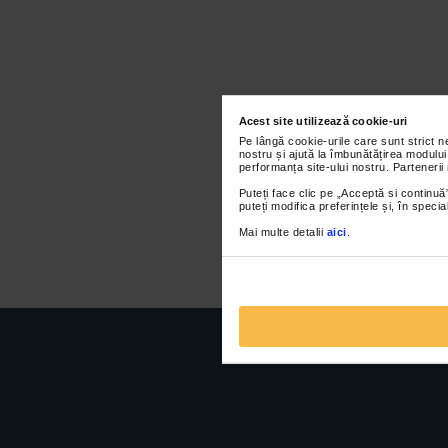
Acest site utilizează cookie-uri
Pe lângă cookie-urile care sunt strict 
nostru și ajută la îmbunătățirea modului
performanța site-ului nostru. Partenerii
Puteți face clic pe „Acceptă si continuă”
puteți modifica preferințele și, în spec
Mai multe detalii
aici
.