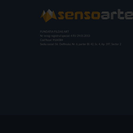
FUNDATIA FILDAS ART
Nr inreg registrul special: 4 PJ/ 29.01.2013
Cod fiscal: 9164384
Sediu social: Str. Delfinului, Nr. 6, parter Bl. 42, Sc. 4, Ap. 197, Sector 2