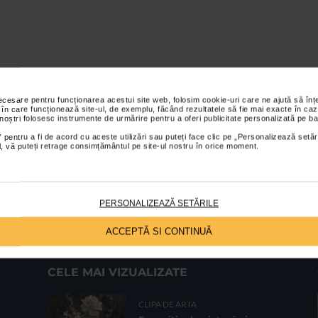
necesare pentru funcționarea acestui site web, folosim cookie-uri care ne ajută să î
 în care funcționează site-ul, de exemplu, făcând rezultatele să fie mai exacte în caz
 noștri folosesc instrumente de urmărire pentru a oferi publicitate personalizată pe ba
 pentru a fi de acord cu aceste utilizări sau puteți face clic pe „Personalizează setăr
ial, vă puteți retrage consimțământul pe site-ul nostru în orice moment.
PERSONALIZEAZĂ SETĂRILE
ACCEPTĂ SI CONTINUĂ
CELE MAI VIZUALIZATE
CLIPA DE ARTA