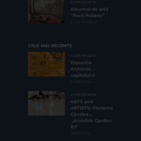
CLIPA DE ARTA
Albumul de artă
“Paris Pallady”
6.598 vizualizari
CELE MAI RECENTE
CLIPA DE ARTA
Expoziția
Alchimie –
capitolul II
07/08/2026
CLIPA DE ARTA
ARTS and
ARTISTS. Floriama
Cândea –
„Invisible Garden
#2”
30/07/2026