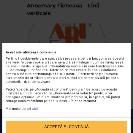
Annemary Ticheaua – Linii
verticale
Acest site utilizează cookie-uri
Pe lângă cookie-urile care sunt strict necesare pentru funcționarea acestui
site web, folosim cookie-uri care ne ajută să înțelegem cum se navighează
pe site-ul nostru și ajută la îmbunătățirea modului în care funcționează site-
ul, de exemplu, făcând rezultatele să fie mai exacte în cazul căutărilor,
Claudiu Victor Gheorghiu la
pentru a măsura performanța site-ului nostru. Partenerii noștri folosesc
instrumente de urmărire pentru a oferi publicitate personalizată pe baza
Art Fest 2020, Nilphamari,
obiceiurilor dvs. de navigare.
Bangladesh
Puteți face clic pe „Acceptă si continuă” pentru a fi de acord cu aceste
utilizări sau puteți face clic pe „Personalizează setările” pentru a vă
configura opțiunile. Vă puteți modifica preferințele și, în special, vă puteți
retrage consimțământul pe site-ul nostru în orice moment.
Mai multe detalii
aici
.
ACCEPTĂ SI CONTINUĂ