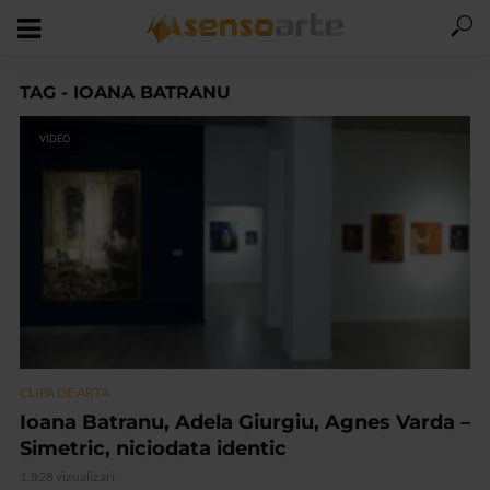
TAG - IOANA BATRANU
VIDEO
CLIPA DE ARTA
Ioana Batranu, Adela Giurgiu, Agnes Varda –
Simetric, niciodata identic
1.828 vizualizari