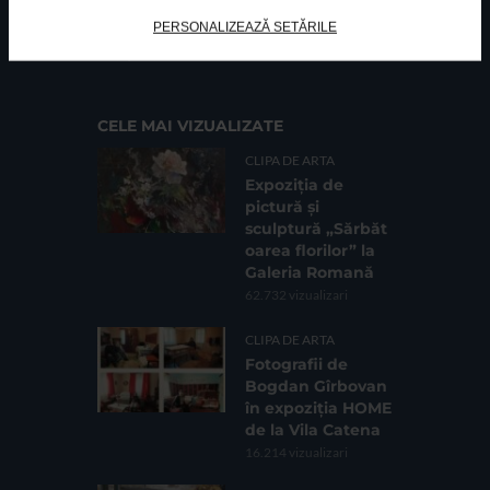
FUNDATIA FILDAS ART
Nr inreg registrul special: 4 PJ/ 29.01.2013
PERSONALIZEAZĂ SETĂRILE
Cod fiscal: 9164384
Sediu social: Str. Delfinului, Nr. 6, parter Bl. 42,
Sc. 4, Ap. 197, Sector 2
CELE MAI VIZUALIZATE
CLIPA DE ARTA
Expoziția de
pictură și
sculptură „Sărbăt
oarea florilor” la
Galeria Romană
62.732 vizualizari
CLIPA DE ARTA
Fotografii de
Bogdan Gîrbovan
în expoziția HOME
de la Vila Catena
16.214 vizualizari