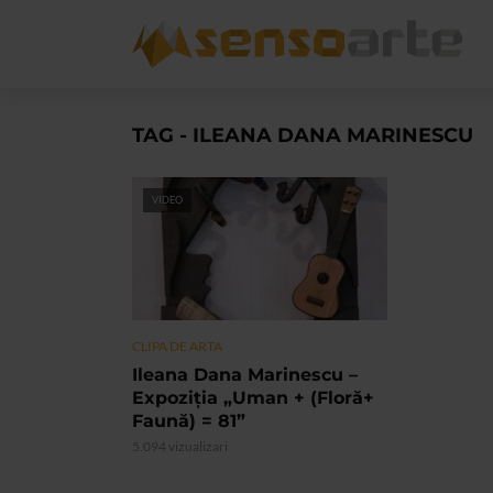
TAG - ILEANA DANA MARINESCU
VIDEO
CLIPA DE ARTA
Ileana Dana Marinescu –
Expoziția „Uman + (Floră+
Faună) = 81”
5.094 vizualizari