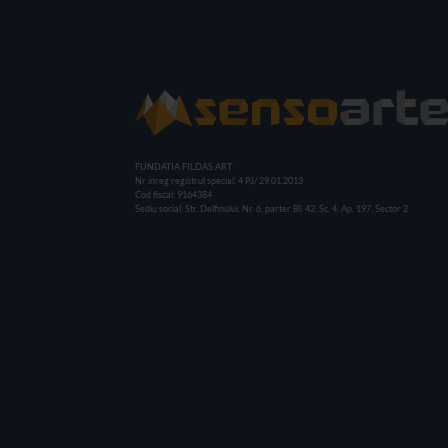
FUNDATIA FILDAS ART
Nr inreg registrul special: 4 PJ/ 29.01.2013
Cod fiscal: 9164384
Sediu social: Str. Delfinului, Nr. 6, parter Bl. 42, Sc. 4, Ap. 197, Sector 2