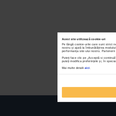
Acest site utilizează cookie-uri
Pe lângă cookie-urile care sunt strict 
nostru și ajută la îmbunătățirea modului
performanța site-ului nostru. Partenerii
Puteți face clic pe „Acceptă si continuă”
puteți modifica preferințele și, în spec
Mai multe detalii
aici
.