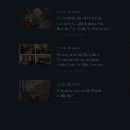
CLIPA DE ARTA
Expoziția de pictură și
sculptură „Sărbătoarea
florilor” la Galeria Romană
62.731 vizualizari
CLIPA DE ARTA
Fotografii de Bogdan
Gîrbovan în expoziția
HOME de la Vila Catena
16.212 vizualizari
CLIPA DE ARTA
Albumul de artă “Paris
Pallady”
6.596 vizualizari