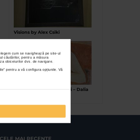
Visions by Alex Csiki
nțelegem cum se navighează pe site-ul
ul căutărilor, pentru a măsura
za obiceiurilor dvs. de navigare.
ile” pentru a vă configura opțiunile. Vă
Picturi-metafore ale vietii – Dalia
Bialcovski
CELE MAI RECENTE