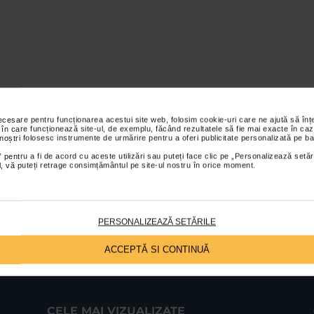
necesare pentru funcționarea acestui site web, folosim cookie-uri care ne ajută să î
 în care funcționează site-ul, de exemplu, făcând rezultatele să fie mai exacte în caz
 noștri folosesc instrumente de urmărire pentru a oferi publicitate personalizată pe ba
 pentru a fi de acord cu aceste utilizări sau puteți face clic pe „Personalizează setăr
ial, vă puteți retrage consimțământul pe site-ul nostru în orice moment.
PERSONALIZEAZĂ SETĂRILE
ACCEPTĂ SI CONTINUĂ
CELE MAI VIZUALIZATE