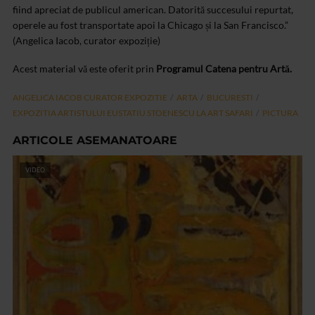
fiind apreciat de publicul american. Datorită succesului repurtat,
operele au fost transportate apoi la Chicago și la San Francisco.”
(Angelica Iacob, curator expoziție)
Acest material vă este oferit prin
Programul Catena pentru Artă.
ANGELICA IACOB CURATOR EXPOZITIE
ARTA
BUCURESTI
EXPOZITIA ARTISTULUI EUSTATIU STOENESCU LA ART SAFARI
PICTURA
ARTICOLE ASEMANATOARE
VIDEO