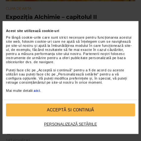
CLIPA DE ARTA
Expoziția Alchimie – capitolul II
17 vizualizari
Acest site utilizează cookie-uri
Pe lângă cookie-urile care sunt strict necesare pentru funcționarea acestui
site web, folosim cookie-uri care ne ajută să înțelegem cum se navighează
VIDEO
pe site-ul nostru și ajută la îmbunătățirea modului în care funcționează site-
ul, de exemplu, făcând rezultatele să fie mai exacte în cazul căutărilor,
pentru a măsura performanța site-ului nostru. Partenerii noștri folosesc
instrumente de urmărire pentru a oferi publicitate personalizată pe baza
obiceiurilor dvs. de navigare.
Puteți face clic pe „Acceptă si continuă” pentru a fi de acord cu aceste
utilizări sau puteți face clic pe „Personalizează setările” pentru a vă
configura opțiunile. Vă puteți modifica preferințele și, în special, vă puteți
retrage consimțământul pe site-ul nostru în orice moment.
Mai multe detalii
aici
.
ACCEPTĂ SI CONTINUĂ
CLIPA DE ARTA
ARTS and ARTISTS. Floriama Cândea –
PERSONALIZEAZĂ SETĂRILE
„Invisible Garden #2”
145 vizualizari