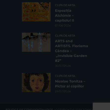
CLIPA DE ARTA
Expoziția
Alchimie –
capitolul II
07/08/2026
CLIPA DE ARTA
ARTS and
ARTISTS. Floriama
Cândea –
„Invisible Garden
#2”
30/07/2026
CLIPA DE ARTA
Nicolae Tonitza –
Pictor al copiilor
29/07/2026
POLITICĂ DE CONFIDENȚIALITATE
| COPYRIGHT © 2026 TONICA GROUP