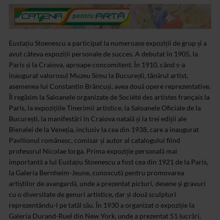
Eustațiu Stoenescu a participat la numeroase expoziții de grup și a
avut câteva expoziții personale de succes. A debutat în 1905, la
Paris și la Craiova, aproape concomitent. În 1910, când s-a
inaugurat valorosul Muzeu Simu la București, tânărul artist,
asemenea lui Constantin Brâncuși, avea două opere reprezentative.
Îl regăsim la Saloanele organizate de Société des artistes français la
Paris, la expozițiile Tinerimii artistice, la Saloanele Oficiale de la
București, la manifestări în Craiova natală și la trei ediții ale
Bienalei de la Veneția, inclusiv la cea din 1938, care a inaugurat
Pavilionul românesc, comisar și autor al catalogului fiind
profesorul Nicolae Iorga. Prima expoziție personală mai
importantă a lui Eustațiu Stoenescu a fost cea din 1921 de la Paris,
la Galeria Bernheim-Jeune, cunoscută pentru promovarea
artiștilor de avangardă, unde a prezentat picturi, desene și gravuri
cu o diversitate de genuri artistice, dar și două sculpturi
reprezentându-l pe tatăl său. În 1930 a organizat o expoziție la
Galeria Durand-Ruel din New York, unde a prezentat 51 lucrări,