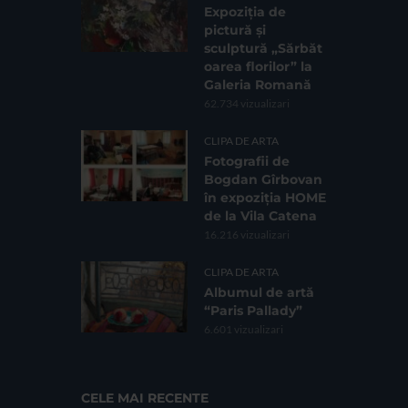
Expoziția de
pictură și
sculptură „Sărbăt
oarea florilor” la
Galeria Romană
62.734 vizualizari
CLIPA DE ARTA
Fotografii de
Bogdan Gîrbovan
în expoziția HOME
de la Vila Catena
16.216 vizualizari
CLIPA DE ARTA
Albumul de artă
“Paris Pallady”
6.601 vizualizari
CELE MAI RECENTE