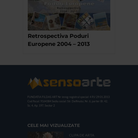
Retrospectiva Poduri
Europene 2004 – 2013
FUNDATIA FILDAS ART
Nr inreg registrul special: 4 PJ/ 29.01.2013
Cod fiscal: 9164384
Sediu social: Str. Delfinului, Nr. 6, parter Bl. 42,
Sc. 4, Ap. 197, Sector 2
CELE MAI VIZUALIZATE
CLIPA DE ARTA