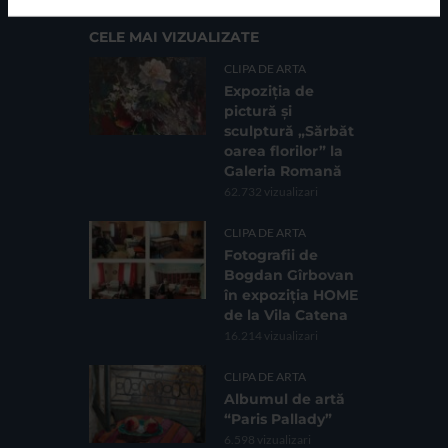
CELE MAI VIZUALIZATE
CLIPA DE ARTA
Expoziția de
pictură și
sculptură „Sărbăt
oarea florilor” la
Galeria Romană
62.732 vizualizari
CLIPA DE ARTA
Fotografii de
Bogdan Gîrbovan
în expoziția HOME
de la Vila Catena
16.214 vizualizari
CLIPA DE ARTA
Albumul de artă
“Paris Pallady”
6.598 vizualizari