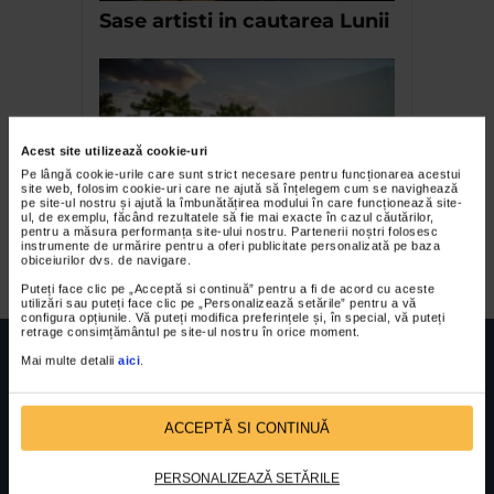
Sase artisti in cautarea Lunii
Acest site utilizează cookie-uri
Pe lângă cookie-urile care sunt strict necesare pentru funcționarea acestui
site web, folosim cookie-uri care ne ajută să înțelegem cum se navighează
pe site-ul nostru și ajută la îmbunătățirea modului în care funcționează site-
ul, de exemplu, făcând rezultatele să fie mai exacte în cazul căutărilor,
pentru a măsura performanța site-ului nostru. Partenerii noștri folosesc
Kulturama 2015
instrumente de urmărire pentru a oferi publicitate personalizată pe baza
obiceiurilor dvs. de navigare.
Puteți face clic pe „Acceptă si continuă” pentru a fi de acord cu aceste
utilizări sau puteți face clic pe „Personalizează setările” pentru a vă
configura opțiunile. Vă puteți modifica preferințele și, în special, vă puteți
retrage consimțământul pe site-ul nostru în orice moment.
Mai multe detalii
aici
.
ACCEPTĂ SI CONTINUĂ
FUNDATIA FILDAS ART
Nr inreg registrul special: 4 PJ/ 29.01.2013
Cod fiscal: 9164384
Sediu social: Str. Delfinului, Nr. 6, parter Bl. 42,
Sc. 4, Ap. 197, Sector 2
PERSONALIZEAZĂ SETĂRILE