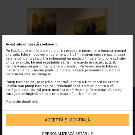
Acest site utilizează cookie-uri
Pe lângă cookie-urile care sunt strict necesare pentru funcționarea acestui
site web, folosim cookie-uri care ne ajută să înțelegem cum se navighează
Shadows de Francisc
pe site-ul nostru și ajută la îmbunătățirea modului în care funcționează site-
ul, de exemplu, făcând rezultatele să fie mai exacte în cazul căutărilor,
Chiuariu
pentru a măsura performanța site-ului nostru. Partenerii noștri folosesc
instrumente de urmărire pentru a oferi publicitate personalizată pe baza
obiceiurilor dvs. de navigare.
Puteți face clic pe „Acceptă si continuă” pentru a fi de acord cu aceste
utilizări sau puteți face clic pe „Personalizează setările” pentru a vă
configura opțiunile. Vă puteți modifica preferințele și, în special, vă puteți
retrage consimțământul pe site-ul nostru în orice moment.
Mai multe detalii
aici
.
FUNDATIA FILDAS ART
Nr inreg registrul special: 4 PJ/ 29.01.2013
ACCEPTĂ SI CONTINUĂ
Cod fiscal: 9164384
Sediu social: Str. Delfinului, Nr. 6, parter Bl. 42,
Sc. 4, Ap. 197, Sector 2
PERSONALIZEAZĂ SETĂRILE