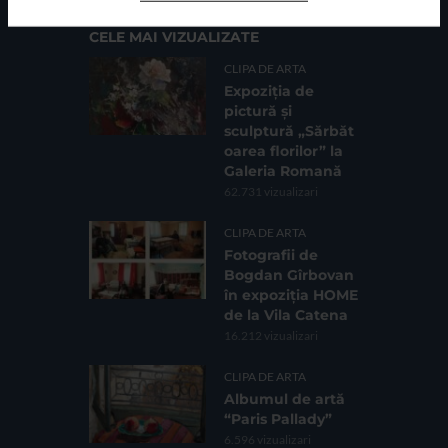
CELE MAI VIZUALIZATE
CLIPA DE ARTA
Expoziția de
pictură și
sculptură „Sărbăt
oarea florilor” la
Galeria Romană
62.731 vizualizari
CLIPA DE ARTA
Fotografii de
Bogdan Gîrbovan
în expoziția HOME
de la Vila Catena
16.212 vizualizari
CLIPA DE ARTA
Albumul de artă
“Paris Pallady”
6.596 vizualizari