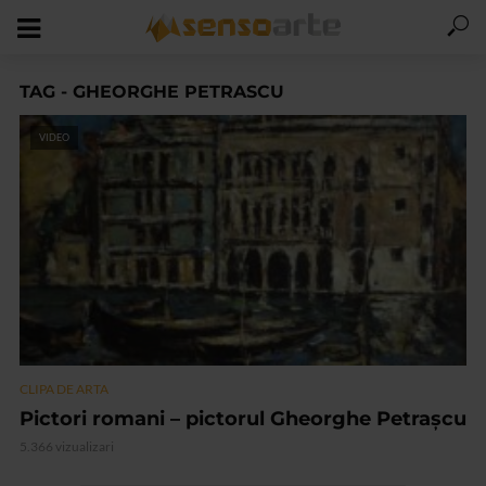
TAG - GHEORGHE PETRASCU
VIDEO
CLIPA DE ARTA
Pictori romani – pictorul Gheorghe Petraşcu
5.366 vizualizari