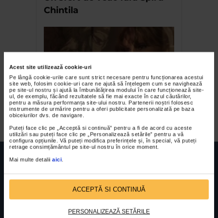
Chintila
Acest site utilizează cookie-uri
Pe lângă cookie-urile care sunt strict necesare pentru funcționarea acestui
site web, folosim cookie-uri care ne ajută să înțelegem cum se navighează
pe site-ul nostru și ajută la îmbunătățirea modului în care funcționează site-
ul, de exemplu, făcând rezultatele să fie mai exacte în cazul căutărilor,
pentru a măsura performanța site-ului nostru. Partenerii noștri folosesc
Ana Zoe Pop I
instrumente de urmărire pentru a oferi publicitate personalizată pe baza
obiceiurilor dvs. de navigare.
Puteți face clic pe „Acceptă si continuă” pentru a fi de acord cu aceste
utilizări sau puteți face clic pe „Personalizează setările” pentru a vă
configura opțiunile. Vă puteți modifica preferințele și, în special, vă puteți
retrage consimțământul pe site-ul nostru în orice moment.
Mai multe detalii
aici
.
ACCEPTĂ SI CONTINUĂ
FUNDATIA FILDAS ART
Nr inreg registrul special: 4 PJ/ 29.01.2013
Cod fiscal: 9164384
Sediu social: Str. Delfinului, Nr. 6, parter Bl. 42,
Sc. 4, Ap. 197, Sector 2
PERSONALIZEAZĂ SETĂRILE