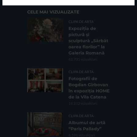
CELE MAI VIZUALIZATE
CLIPA DE ARTA
Expoziția de
pictură și
sculptură „Sărbăt
oarea florilor” la
Galeria Romană
62.731 vizualizari
CLIPA DE ARTA
Fotografii de
Bogdan Gîrbovan
în expoziția HOME
de la Vila Catena
16.212 vizualizari
CLIPA DE ARTA
Albumul de artă
“Paris Pallady”
6.596 vizualizari