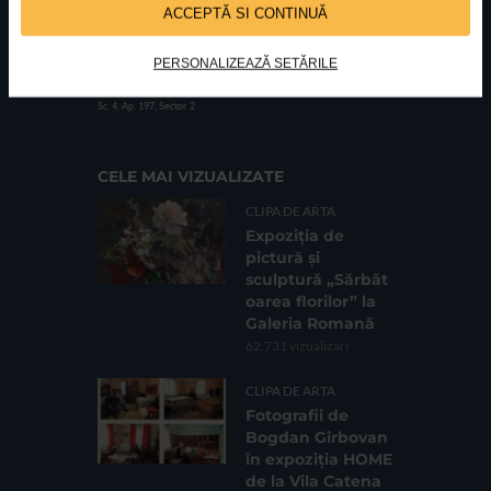
ACCEPTĂ SI CONTINUĂ
PERSONALIZEAZĂ SETĂRILE
FUNDATIA FILDAS ART
Nr inreg registrul special: 4 PJ/ 29.01.2013
Cod fiscal: 9164384
Sediu social: Str. Delfinului, Nr. 6, parter Bl. 42,
Sc. 4, Ap. 197, Sector 2
CELE MAI VIZUALIZATE
CLIPA DE ARTA
Expoziția de
pictură și
sculptură „Sărbăt
oarea florilor” la
Galeria Romană
62.731 vizualizari
CLIPA DE ARTA
Fotografii de
Bogdan Gîrbovan
în expoziția HOME
de la Vila Catena