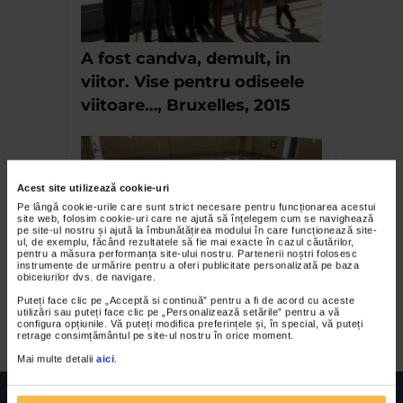
A fost candva, demult, in
viitor. Vise pentru odiseele
viitoare…, Bruxelles, 2015
Acest site utilizează cookie-uri
Pe lângă cookie-urile care sunt strict necesare pentru funcționarea acestui
site web, folosim cookie-uri care ne ajută să înțelegem cum se navighează
pe site-ul nostru și ajută la îmbunătățirea modului în care funcționează site-
ul, de exemplu, făcând rezultatele să fie mai exacte în cazul căutărilor,
pentru a măsura performanța site-ului nostru. Partenerii noștri folosesc
instrumente de urmărire pentru a oferi publicitate personalizată pe baza
obiceiurilor dvs. de navigare.
Expozitia artistilor Matei
Puteți face clic pe „Acceptă si continuă” pentru a fi de acord cu aceste
Enric si Jan Albu
utilizări sau puteți face clic pe „Personalizează setările” pentru a vă
configura opțiunile. Vă puteți modifica preferințele și, în special, vă puteți
retrage consimțământul pe site-ul nostru în orice moment.
Mai multe detalii
aici
.