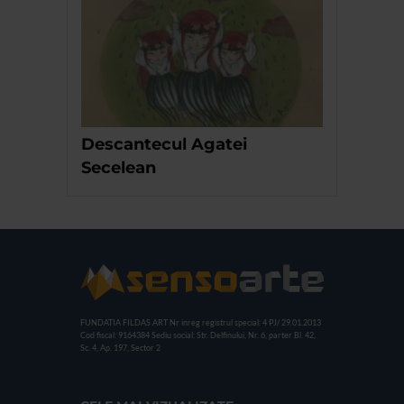
Descantecul Agatei
Secelean
FUNDATIA FILDAS ART
Nr inreg registrul special: 4 PJ/ 29.01.2013
Cod fiscal: 9164384
Sediu social: Str. Delfinului, Nr. 6, parter Bl. 42,
Sc. 4, Ap. 197, Sector 2