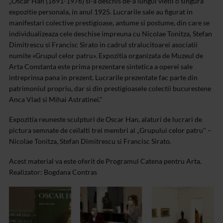
„Oscar Han (1891-1976) si-a deschis de-a lungul vietii o singura
expozitie personala, in anul 1925. Lucrarile sale au figurat in
manifestari colective prestigioase, antume si postume, din care se
individualizeaza cele deschise impreuna cu Nicolae Tonitza, Stefan
Dimitrescu si Francisc Sirato in cadrul stralucitoarei asociatii
numite «Grupul celor patru». Expozitia organizata de Muzeul de
Arta Constanta este prima prezentare sintetica a operei sale
intreprinsa pana in prezent. Lucrarile prezentate fac parte din
patrimoniul propriu, dar si din prestigioasele colectii bucurestene
Anca Vlad si Mihai Astratinei."
Expozitia reuneste sculpturi de Oscar Han, alaturi de lucrari de
pictura semnate de ceilalti trei membri ai „Grupului celor patru" –
Nicolae Tonitza, Stefan Dimitrescu si Francisc Sirato.
Acest material va este oferit de Programul Catena pentru Arta.
Realizator: Bogdana Contras