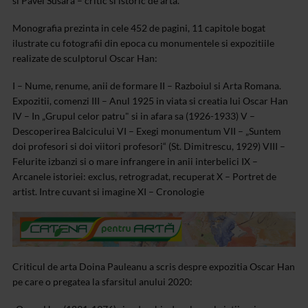
si Pavel Susara – critic si istoric de arta.
Monografia prezinta in cele 452 de pagini, 11 capitole bogat
ilustrate cu fotografii din epoca cu monumentele si expozitiile
realizate de sculptorul Oscar Han:
I – Nume, renume, anii de formare
II – Razboiul si Arta Romana.
Expozitii, comenzi
III – Anul 1925 in viata si creatia lui Oscar Han
IV – In „Grupul celor patru" si in afara sa (1926-1933)
V –
Descoperirea Balcicului
VI – Exegi monumentum
VII – „Suntem
doi profesori si doi viitori profesori“ (St. Dimitrescu, 1929)
VIII –
Felurite izbanzi si o mare infrangere in anii interbelici
IX –
Arcanele istoriei: exclus, retrogradat, recuperat
X – Portret de
artist. Intre cuvant si imagine
XI – Cronologie
Criticul de arta Doina Pauleanu a scris despre expozitia Oscar Han
pe care o pregatea la sfarsitul anului 2020: