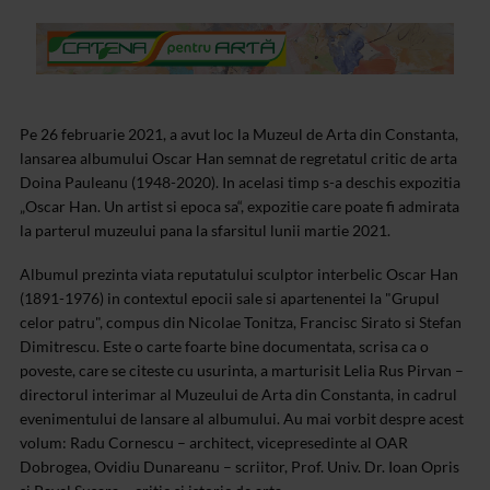
Pe 26 februarie 2021, a avut loc la Muzeul de Arta din Constanta,
lansarea albumului Oscar Han semnat de regretatul critic de arta
Doina Pauleanu (1948-2020). In acelasi timp s-a deschis expozitia
„Oscar Han. Un artist si epoca sa“, expozitie care poate fi admirata
la parterul muzeului pana la sfarsitul lunii martie 2021.
Albumul prezinta viata reputatului sculptor interbelic Oscar Han
(1891-1976) in contextul epocii sale si apartenentei la "Grupul
celor patru", compus din Nicolae Tonitza, Francisc Sirato si Stefan
Dimitrescu. Este o carte foarte bine documentata, scrisa ca o
poveste, care se citeste cu usurinta, a marturisit Lelia Rus Pirvan –
directorul interimar al Muzeului de Arta din Constanta, in cadrul
evenimentului de lansare al albumului. Au mai vorbit despre acest
volum: Radu Cornescu – architect, vicepresedinte al OAR
Dobrogea, Ovidiu Dunareanu – scriitor, Prof. Univ. Dr. Ioan Opris