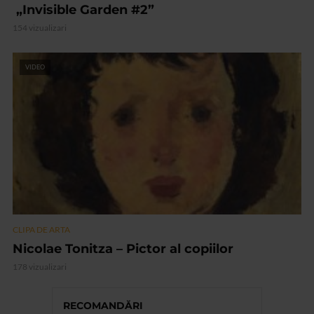
„Invisible Garden #2”
154 vizualizari
VIDEO
CLIPA DE ARTA
Nicolae Tonitza – Pictor al copiilor
178 vizualizari
RECOMANDĂRI