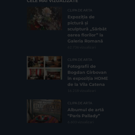
CELE MAI VIZUALIZATE
CLIPA DE ARTA
Expoziția de
pictură și
sculptură „Sărbăt
oarea florilor” la
Galeria Romană
62.736 vizualizari
CLIPA DE ARTA
Fotografii de
Bogdan Gîrbovan
în expoziția HOME
de la Vila Catena
16.218 vizualizari
CLIPA DE ARTA
Albumul de artă
“Paris Pallady”
6.603 vizualizari