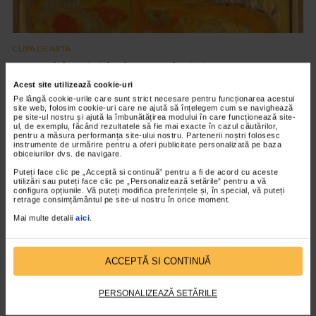
CLIPA DE ARTA
Expoziția Alchimie – capitolul II
Acest site utilizează cookie-uri
26 vizualizari
Pe lângă cookie-urile care sunt strict necesare pentru funcționarea acestui
site web, folosim cookie-uri care ne ajută să înțelegem cum se navighează
pe site-ul nostru și ajută la îmbunătățirea modului în care funcționează site-
VIDEO
ul, de exemplu, făcând rezultatele să fie mai exacte în cazul căutărilor,
pentru a măsura performanța site-ului nostru. Partenerii noștri folosesc
instrumente de urmărire pentru a oferi publicitate personalizată pe baza
obiceiurilor dvs. de navigare.
Puteți face clic pe „Acceptă si continuă” pentru a fi de acord cu aceste
utilizări sau puteți face clic pe „Personalizează setările” pentru a vă
configura opțiunile. Vă puteți modifica preferințele și, în special, vă puteți
retrage consimțământul pe site-ul nostru în orice moment.
Mai multe detalii
aici
.
ACCEPTĂ SI CONTINUĂ
CLIPA DE ARTA
PERSONALIZEAZĂ SETĂRILE
ARTS and ARTISTS. Floriama Cândea –