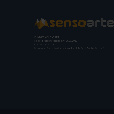
FUNDATIA FILDAS ART
Nr inreg registrul special: 4 PJ/ 29.01.2013
Cod fiscal: 9164384
Sediu social: Str. Delfinului, Nr. 6, parter Bl. 42, Sc. 4, Ap. 197, Sector 2