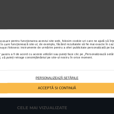
necesare pentru funcționarea acestui site web, folosim cookie-uri care ne ajută să î
 în care funcționează site-ul, de exemplu, făcând rezultatele să fie mai exacte în caz
 noștri folosesc instrumente de urmărire pentru a oferi publicitate personalizată pe ba
 pentru a fi de acord cu aceste utilizări sau puteți face clic pe „Personalizează setăr
ial, vă puteți retrage consimțământul pe site-ul nostru în orice moment.
PERSONALIZEAZĂ SETĂRILE
ACCEPTĂ SI CONTINUĂ
CELE MAI VIZUALIZATE