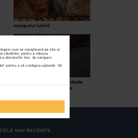
Inceputul iubirii
nțelegem cum se navighează pe site-ul
ul căutărilor, pentru a măsura
za obiceiurilor dvs. de navigare.
ile” pentru a vă configura opțiunile. Vă
Ciprian Muresan – Debandada
istorica la Galeria Nicodim
CELE MAI RECENTE