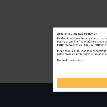
Acest site utilizează cookie-uri
Pe lângă cookie-urile care sunt strict 
nostru și ajută la îmbunătățirea modului
performanța site-ului nostru. Partenerii
Puteți face clic pe „Acceptă si continuă”
puteți modifica preferințele și, în spec
Mai multe detalii
aici
.