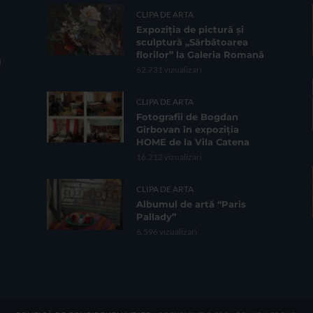
CLIPA DE ARTA
Expoziția de pictură și
sculptură „Sărbătoarea
florilor” la Galeria Romană
62.731 vizualizari
CLIPA DE ARTA
Fotografii de Bogdan
Gîrbovan în expoziția
HOME de la Vila Catena
16.212 vizualizari
CLIPA DE ARTA
Albumul de artă “Paris
Pallady”
6.596 vizualizari