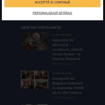
ACCEPTĂ SI CONTINUĂ
FUNDATIA FILDAS ART
Nr inreg registrul special: 4 PJ/ 29.01.2013
Cod fiscal: 9164384
Sediu social: Str. Delfinului, Nr. 6, parter Bl. 42,
Sc. 4, Ap. 197, Sector 2
PERSONALIZEAZĂ SETĂRILE
CELE MAI VIZUALIZATE
CLIPA DE ARTA
Expoziția de
pictură și
sculptură „Sărbăt
oarea florilor” la
Galeria Romană
62.729 vizualizari
CLIPA DE ARTA
Fotografii de
Bogdan Gîrbovan
în expoziția HOME
de la Vila Catena
16.210 vizualizari