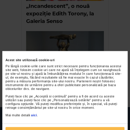
„Incandescent”, o nouă
expoziție Edith Torony, la
Galeria Senso
Acest site utilizează cookie-uri
Pe lângă cookie-urile care sunt strict necesare pentru funcționarea acestui
site web, folosim cookie-uri care ne ajută să înțelegem cum se navighează
pe site-ul nostru și ajută la îmbunătățirea modului în care funcționează site-
ul, de exemplu, făcând rezultatele să fie mai exacte în cazul căutărilor,
Virgil Scripcariu, expozitia
pentru a măsura performanța site-ului nostru. Partenerii noștri folosesc
instrumente de urmărire pentru a oferi publicitate personalizată pe baza
Supermam
obiceiurilor dvs. de navigare.
Puteți face clic pe „Acceptă si continuă” pentru a fi de acord cu aceste
utilizări sau puteți face clic pe „Personalizează setările” pentru a vă
configura opțiunile. Vă puteți modifica preferințele și, în special, vă puteți
retrage consimțământul pe site-ul nostru în orice moment.
Mai multe detalii
aici
.