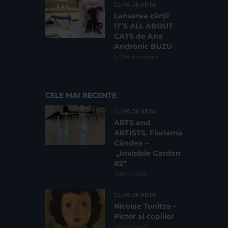
CLIPA DE ARTA
Lansarea cărții
IT’S ALL ABOUT
CATS de Ana
Andronic BUZU
8.034 vizualizari
CELE MAI RECENTE
CLIPA DE ARTA
ARTS and
ARTISTS. Floriama
Cândea –
„Invisible Garden
#2”
30/07/2026
CLIPA DE ARTA
Nicolae Tonitza –
Pictor al copiilor
29/07/2026