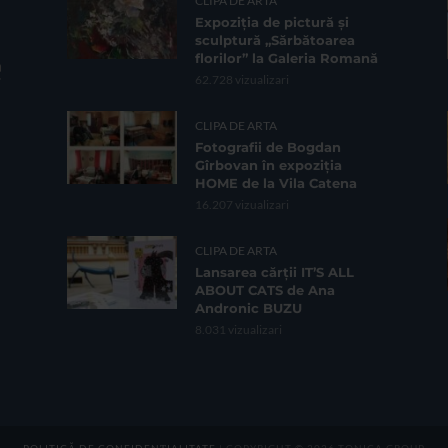
CLIPA DE ARTA
Expoziția de pictură și
sculptură „Sărbătoarea
florilor” la Galeria Romană
62.728 vizualizari
CLIPA DE ARTA
Fotografii de Bogdan
Gîrbovan în expoziția
HOME de la Vila Catena
16.207 vizualizari
CLIPA DE ARTA
Lansarea cărții IT’S ALL
ABOUT CATS de Ana
Andronic BUZU
8.031 vizualizari