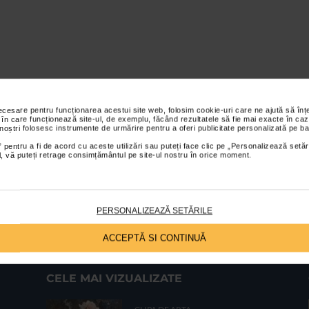
necesare pentru funcționarea acestui site web, folosim cookie-uri care ne ajută să î
 în care funcționează site-ul, de exemplu, făcând rezultatele să fie mai exacte în caz
 noștri folosesc instrumente de urmărire pentru a oferi publicitate personalizată pe ba
 pentru a fi de acord cu aceste utilizări sau puteți face clic pe „Personalizează setăr
ial, vă puteți retrage consimțământul pe site-ul nostru în orice moment.
PERSONALIZEAZĂ SETĂRILE
ACCEPTĂ SI CONTINUĂ
CELE MAI VIZUALIZATE