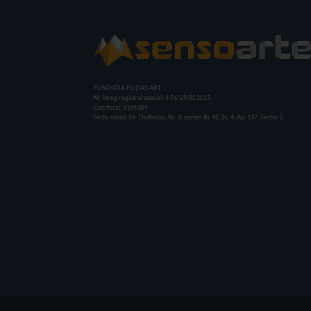
FUNDATIA FILDAS ART
Nr inreg registrul special: 4 PJ/ 29.01.2013
Cod fiscal: 9164384
Sediu social: Str. Delfinului, Nr. 6, parter Bl. 42, Sc. 4, Ap. 197, Sector 2