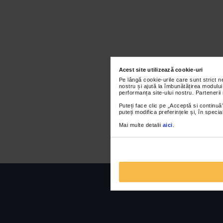
Acest site utilizează cookie-uri
Pe lângă cookie-urile care sunt strict 
nostru și ajută la îmbunătățirea modului
performanța site-ului nostru. Partenerii
Puteți face clic pe „Acceptă si continuă”
puteți modifica preferințele și, în spec
Mai multe detalii
aici
.