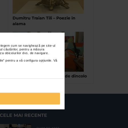
Dumitru Traian Tili – Poezie in
alama
nțelegem cum se navighează pe site-ul
ul căutărilor, pentru a măsura
za obiceiurilor dvs. de navigare.
ile” pentru a vă configura opțiunile. Vă
Letitia Oprisan – Dincolo de dincolo
CELE MAI RECENTE