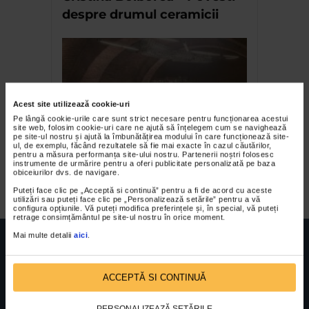
despre drumul ceramicii
Acest site utilizează cookie-uri
Pe lângă cookie-urile care sunt strict necesare pentru funcționarea acestui
site web, folosim cookie-uri care ne ajută să înțelegem cum se navighează
pe site-ul nostru și ajută la îmbunătățirea modului în care funcționează site-
ul, de exemplu, făcând rezultatele să fie mai exacte în cazul căutărilor,
Proiectul „Instalart/
pentru a măsura performanța site-ului nostru. Partenerii noștri folosesc
instrumente de urmărire pentru a oferi publicitate personalizată pe baza
sculptura/ 001”
obiceiurilor dvs. de navigare.
Puteți face clic pe „Acceptă si continuă” pentru a fi de acord cu aceste
utilizări sau puteți face clic pe „Personalizează setările” pentru a vă
configura opțiunile. Vă puteți modifica preferințele și, în special, vă puteți
retrage consimțământul pe site-ul nostru în orice moment.
Mai multe detalii
aici
.
ACCEPTĂ SI CONTINUĂ
FUNDATIA FILDAS ART
Nr inreg registrul special: 4 PJ/ 29.01.2013
Cod fiscal: 9164384
Sediu social: Str. Delfinului, Nr. 6, parter Bl. 42,
PERSONALIZEAZĂ SETĂRILE