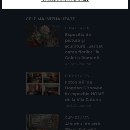
Sc. 4, Ap. 197, Sector 2
CELE MAI VIZUALIZATE
CLIPA DE ARTA
Expoziția de
pictură și
sculptură „Sărbăt
oarea florilor” la
Galeria Romană
62.731 vizualizari
CLIPA DE ARTA
Fotografii de
Bogdan Gîrbovan
în expoziția HOME
de la Vila Catena
16.212 vizualizari
CLIPA DE ARTA
Albumul de artă
“Paris Pallady”