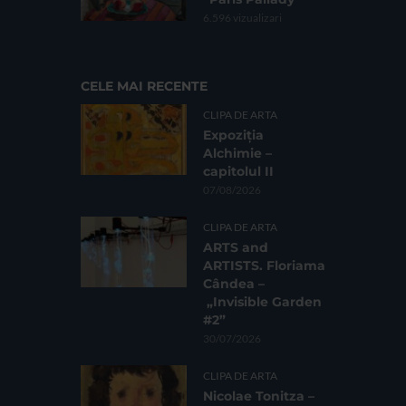
6.596 vizualizari
CELE MAI RECENTE
CLIPA DE ARTA
Expoziția
Alchimie –
capitolul II
07/08/2026
CLIPA DE ARTA
ARTS and
ARTISTS. Floriama
Cândea –
„Invisible Garden
#2”
30/07/2026
CLIPA DE ARTA
Nicolae Tonitza –