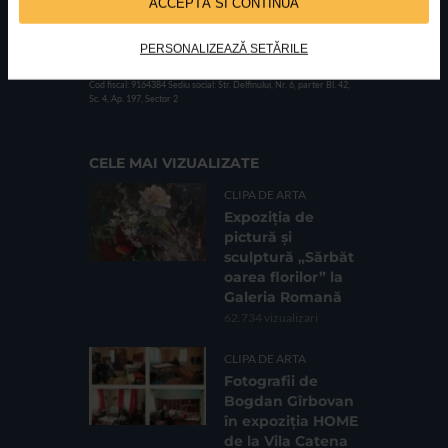
ACCEPTĂ SI CONTINUĂ
PERSONALIZEAZĂ SETĂRILE
FUNDATIA FILDAS ART
Nr inreg registrul special: 4 PJ/ 29.01.2013
Cod fiscal: 9164384
Sediu social: Str. Delfinului, Nr. 6, parter Bl. 42,
Sc. 4, Ap. 197, Sector 2
CELE MAI VIZUALIZATE
CLIPA DE ARTA
Expoziția de
pictură și
sculptură „Sărbăt
oarea florilor” la
Galeria Romană
62.734 vizualizari
CLIPA DE ARTA
Fotografii de
Bogdan Gîrbovan
în expoziția HOME
de la Vila Catena