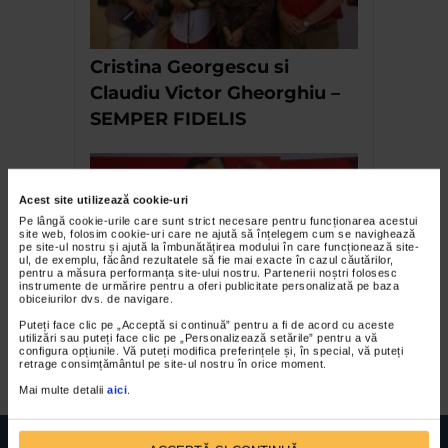
Cristina Georgescu si
Claudiu Victor Gheorghiu –
SEMPER FIDELIS
Acest site utilizează cookie-uri
Pe lângă cookie-urile care sunt strict necesare pentru funcționarea acestui
site web, folosim cookie-uri care ne ajută să înțelegem cum se navighează
pe site-ul nostru și ajută la îmbunătățirea modului în care funcționează site-
ul, de exemplu, făcând rezultatele să fie mai exacte în cazul căutărilor,
pentru a măsura performanța site-ului nostru. Partenerii noștri folosesc
instrumente de urmărire pentru a oferi publicitate personalizată pe baza
obiceiurilor dvs. de navigare.
Expozitia Familia – Silvia
Puteți face clic pe „Acceptă si continuă” pentru a fi de acord cu aceste
utilizări sau puteți face clic pe „Personalizează setările” pentru a vă
Radu
configura opțiunile. Vă puteți modifica preferințele și, în special, vă puteți
retrage consimțământul pe site-ul nostru în orice moment.
Mai multe detalii
aici
.