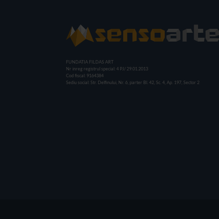
FUNDATIA FILDAS ART
Nr inreg registrul special: 4 PJ/ 29.01.2013
Cod fiscal: 9164384
Sediu social: Str. Delfinului, Nr. 6, parter Bl. 42, Sc. 4, Ap. 197, Sector 2