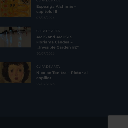
CLIPA DE ARTA
Expoziția Alchimie –
capitolul II
07/08/2026
CLIPA DE ARTA
ARTS and ARTISTS.
Floriama Cândea –
„Invisible Garden #2”
30/07/2026
CLIPA DE ARTA
Nicolae Tonitza – Pictor al
copiilor
29/07/2026