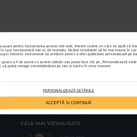
necesare pentru funcționarea acestui site web, folosim cookie-uri care ne ajută să î
 în care funcționează site-ul, de exemplu, făcând rezultatele să fie mai exacte în caz
 noștri folosesc instrumente de urmărire pentru a oferi publicitate personalizată pe ba
 pentru a fi de acord cu aceste utilizări sau puteți face clic pe „Personalizează setăr
ial, vă puteți retrage consimțământul pe site-ul nostru în orice moment.
PERSONALIZEAZĂ SETĂRILE
ACCEPTĂ SI CONTINUĂ
CELE MAI VIZUALIZATE