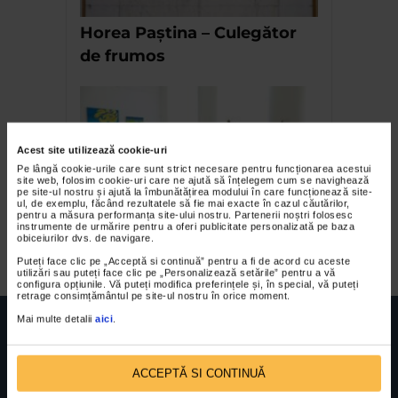
Horea Paștina – Culegător
de frumos
Acest site utilizează cookie-uri
Pe lângă cookie-urile care sunt strict necesare pentru funcționarea acestui
site web, folosim cookie-uri care ne ajută să înțelegem cum se navighează
pe site-ul nostru și ajută la îmbunătățirea modului în care funcționează site-
ul, de exemplu, făcând rezultatele să fie mai exacte în cazul căutărilor,
pentru a măsura performanța site-ului nostru. Partenerii noștri folosesc
instrumente de urmărire pentru a oferi publicitate personalizată pe baza
Expozitia Paradisul terestru
obiceiurilor dvs. de navigare.
Puteți face clic pe „Acceptă si continuă” pentru a fi de acord cu aceste
utilizări sau puteți face clic pe „Personalizează setările” pentru a vă
configura opțiunile. Vă puteți modifica preferințele și, în special, vă puteți
retrage consimțământul pe site-ul nostru în orice moment.
Mai multe detalii
aici
.
ACCEPTĂ SI CONTINUĂ
FUNDATIA FILDAS ART
Nr inreg registrul special: 4 PJ/ 29.01.2013