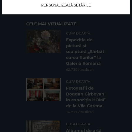
Cod fiscal: 9164384
Sediu social: Str. Delfinului, Nr. 6, parter Bl. 42,
PERSONALIZEAZĂ SETĂRILE
Sc. 4, Ap. 197, Sector 2
CELE MAI VIZUALIZATE
CLIPA DE ARTA
Expoziția de
pictură și
sculptură „Sărbăt
oarea florilor” la
Galeria Romană
62.730 vizualizari
CLIPA DE ARTA
Fotografii de
Bogdan Gîrbovan
în expoziția HOME
de la Vila Catena
16.211 vizualizari
CLIPA DE ARTA
Albumul de artă