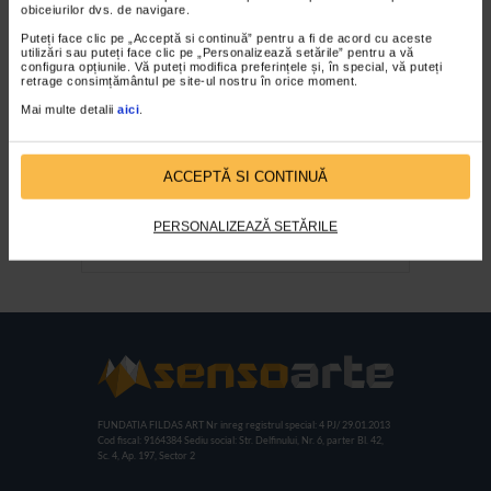
obiceiurilor dvs. de navigare.
Puteți face clic pe „Acceptă si continuă” pentru a fi de acord cu aceste
utilizări sau puteți face clic pe „Personalizează setările” pentru a vă
configura opțiunile. Vă puteți modifica preferințele și, în special, vă puteți
retrage consimțământul pe site-ul nostru în orice moment.
Mai multe detalii
aici
.
ACCEPTĂ SI CONTINUĂ
Daniela Fainis – Om al
PERSONALIZEAZĂ SETĂRILE
portelanului
FUNDATIA FILDAS ART
Nr inreg registrul special: 4 PJ/ 29.01.2013
Cod fiscal: 9164384
Sediu social: Str. Delfinului, Nr. 6, parter Bl. 42,
Sc. 4, Ap. 197, Sector 2