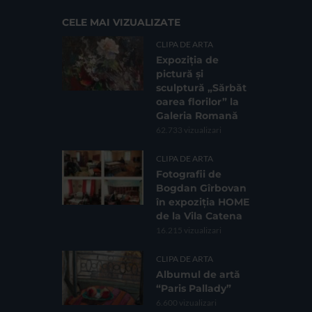
CELE MAI VIZUALIZATE
CLIPA DE ARTA
Expoziția de
pictură și
sculptură „Sărbăt
oarea florilor” la
Galeria Romană
62.733 vizualizari
CLIPA DE ARTA
Fotografii de
Bogdan Gîrbovan
în expoziția HOME
de la Vila Catena
16.215 vizualizari
CLIPA DE ARTA
Albumul de artă
“Paris Pallady”
6.600 vizualizari