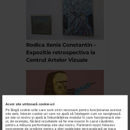
Rodica Xenia Constantin –
Expozitie retrospectiva la
Centrul Artelor Vizuale
Acest site utilizează cookie-uri
Pe lângă cookie-urile care sunt strict necesare pentru funcționarea acestui
site web, folosim cookie-uri care ne ajută să înțelegem cum se navighează
pe site-ul nostru și ajută la îmbunătățirea modului în care funcționează site-
Levant dupa Levant – Sorin
ul, de exemplu, făcând rezultatele să fie mai exacte în cazul căutărilor,
pentru a măsura performanța site-ului nostru. Partenerii noștri folosesc
Ilfoveanu
instrumente de urmărire pentru a oferi publicitate personalizată pe baza