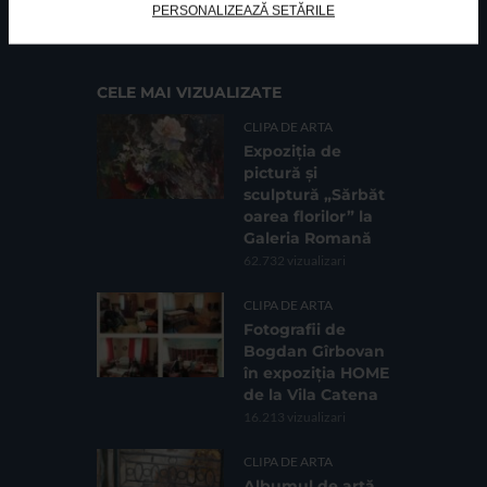
Cod fiscal: 9164384
Sediu social: Str. Delfinului, Nr. 6, parter Bl. 42,
PERSONALIZEAZĂ SETĂRILE
Sc. 4, Ap. 197, Sector 2
CELE MAI VIZUALIZATE
CLIPA DE ARTA
Expoziția de
pictură și
sculptură „Sărbăt
oarea florilor” la
Galeria Romană
62.732 vizualizari
CLIPA DE ARTA
Fotografii de
Bogdan Gîrbovan
în expoziția HOME
de la Vila Catena
16.213 vizualizari
CLIPA DE ARTA
Albumul de artă