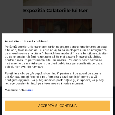
Expozitia Calatoriile lui Iser
Acest site utilizează cookie-uri
Pe lângă cookie-urile care sunt strict necesare pentru funcționarea acestui
site web, folosim cookie-uri care ne ajută să înțelegem cum se navighează
pe site-ul nostru și ajută la îmbunătățirea modului în care funcționează site-
ul, de exemplu, făcând rezultatele să fie mai exacte în cazul căutărilor,
pentru a măsura performanța site-ului nostru. Partenerii noștri folosesc
Veniti de luati licenta – la
instrumente de urmărire pentru a oferi publicitate personalizată pe baza
obiceiurilor dvs. de navigare.
Aiurart
Puteți face clic pe „Acceptă si continuă” pentru a fi de acord cu aceste
utilizări sau puteți face clic pe „Personalizează setările” pentru a vă
configura opțiunile. Vă puteți modifica preferințele și, în special, vă puteți
retrage consimțământul pe site-ul nostru în orice moment.
Mai multe detalii
aici
.
ACCEPTĂ SI CONTINUĂ
FUNDATIA FILDAS ART
Nr inreg registrul special: 4 PJ/ 29.01.2013