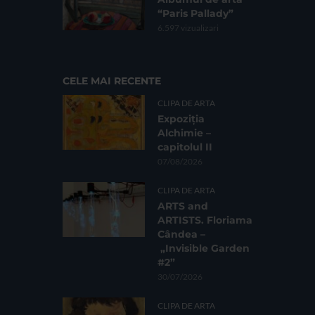
“Paris Pallady”
6.597 vizualizari
CELE MAI RECENTE
CLIPA DE ARTA
Expoziția
Alchimie –
capitolul II
07/08/2026
CLIPA DE ARTA
ARTS and
ARTISTS. Floriama
Cândea –
„Invisible Garden
#2”
30/07/2026
CLIPA DE ARTA