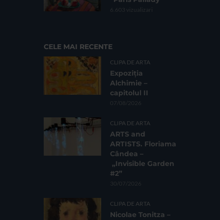
6.603 vizualizari
CELE MAI RECENTE
CLIPA DE ARTA
Expoziția
Alchimie –
capitolul II
07/08/2026
CLIPA DE ARTA
ARTS and
ARTISTS. Floriama
Cândea –
„Invisible Garden
#2”
30/07/2026
CLIPA DE ARTA
Nicolae Tonitza –