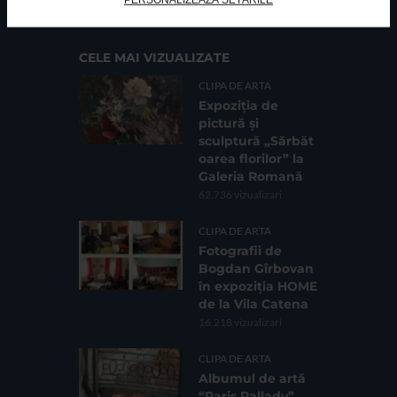
Sc. 4, Ap. 197, Sector 2
CELE MAI VIZUALIZATE
CLIPA DE ARTA
Expoziția de
pictură și
sculptură „Sărbăt
oarea florilor” la
Galeria Romană
62.736 vizualizari
CLIPA DE ARTA
Fotografii de
Bogdan Gîrbovan
în expoziția HOME
de la Vila Catena
16.218 vizualizari
CLIPA DE ARTA
Albumul de artă
“Paris Pallady”