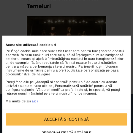
Temeiuri
Acest site utilizează cookie-uri
Pe lângă cookie-urile care sunt strict necesare pentru funcționarea acestui
site web, folosim cookie-uri care ne ajută să înțelegem cum se navighează
pe site-ul nostru și ajută la îmbunătățirea modului în care funcționează site-
ul, de exemplu, făcând rezultatele să fie mai exacte în cazul căutărilor,
Doina Levintza in detalii si
pentru a măsura performanța site-ului nostru. Partenerii noștri folosesc
instrumente de urmărire pentru a oferi publicitate personalizată pe baza
accesorii
obiceiurilor dvs. de navigare.
Puteți face clic pe „Acceptă si continuă” pentru a fi de acord cu aceste
utilizări sau puteți face clic pe „Personalizează setările” pentru a vă
configura opțiunile. Vă puteți modifica preferințele și, în special, vă puteți
retrage consimțământul pe site-ul nostru în orice moment.
Mai multe detalii
aici
.
ACCEPTĂ SI CONTINUĂ
FUNDATIA FILDAS ART
Nr inreg registrul special: 4 PJ/ 29.01.2013
Cod fiscal: 9164384
Sediu social: Str. Delfinului, Nr. 6, parter Bl. 42,
PERSONALIZEAZĂ SETĂRILE